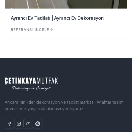
Ayrancı Ev Tadilatı | Ayrancı Ev Dekorasyon
REFERANSI İNCELE
Ankara'nın lider dekorasyon ve tadilat markası. Anahtar teslim
çözümlerle yaşam alanlarınızı yeniliyoruz.