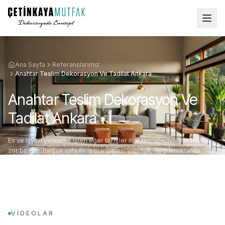
Ana Sayfa
Referanslarımız
Anahtar Teslim Dekorasyon Ve Tadilat Ankara
Anahtar Teslim Dekorasyon Ve
Tadilat Ankara
Ev ve işyeri yenileme işleri eğer bu işler ilgili tecrübeden yoksun ise
zor bir iştir. Bir çok usta ile iş planlaması yapmak, doğru miktarda
uygun malzemenin te
VİDEOLAR