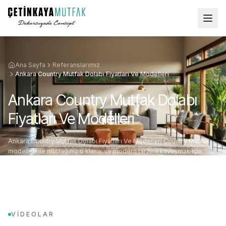
Ana Sayfa
Referanslarımız
Ankara Country Mutfak Dolabı Fiyatları Ve Modelleri
Ankara Country Mutfak Dolabı
Fiyatları Ve Modelleri
Ankara Country Mutfak Dolabı Fiyatları Ve Modelleri Country Mutfak
modelleri ile mutfağınız o klasik ve modern tarzına kavuşmak için
sabırsızlıkla bekliyor olac
VİDEOLAR