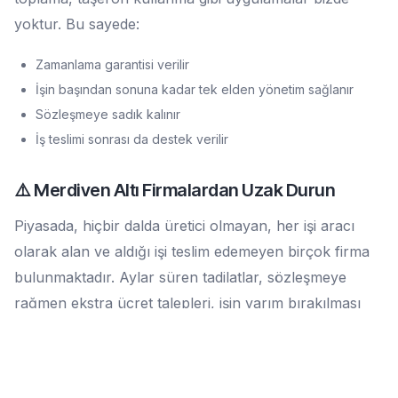
yoktur. Bu sayede:
Zamanlama garantisi verilir
İşin başından sonuna kadar tek elden yönetim sağlanır
Sözleşmeye sadık kalınır
İş teslimi sonrası da destek verilir
⚠️ Merdiven Altı Firmalardan Uzak Durun
Piyasada, hiçbir dalda üretici olmayan, her işi aracı
olarak alan ve aldığı işi teslim edemeyen birçok firma
bulunmaktadır. Aylar süren tadilatlar, sözleşmeye
rağmen ekstra ücret talepleri, işin yarım bırakılması
gibi durumlar ne yazık ki yaygındır.
📌 Tavsiyemiz: Bir firmayla çalışmadan önce mutlaka
referanslarını inceleyin. Ne yaptıklarına, müşterilerinin