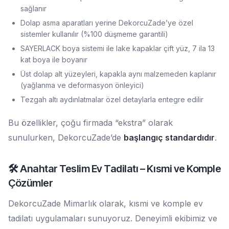
sağlanır
Dolap asma aparatları yerine DekorcuZade’ye özel
sistemler kullanılır (%100 düşmeme garantili)
SAYERLACK boya sistemi ile lake kapaklar çift yüz, 7 ila 13
kat boya ile boyanır
Üst dolap alt yüzeyleri, kapakla aynı malzemeden kaplanır
(yağlanma ve deformasyon önleyici)
Tezgah altı aydınlatmalar özel detaylarla entegre edilir
Bu özellikler, çoğu firmada “ekstra” olarak
sunulurken, DekorcuZade’de
başlangıç standardıdır
.
🛠️ Anahtar Teslim Ev Tadilatı – Kısmi ve Komple
Çözümler
DekorcuZade Mimarlık olarak, kısmi ve komple ev
tadilatı uygulamaları sunuyoruz. Deneyimli ekibimiz ve