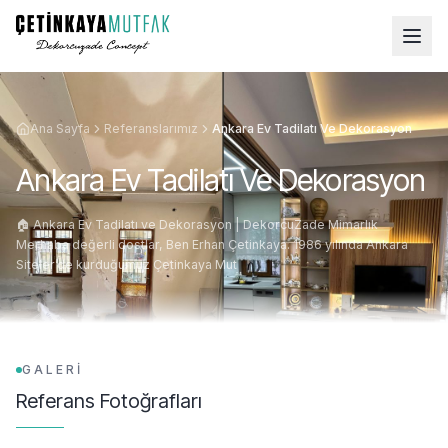
Ana Sayfa
Referanslarımız
Ankara Ev Tadilatı Ve Dekorasyon
Ankara Ev Tadilatı Ve Dekorasyon
🏠 Ankara Ev Tadilatı ve Dekorasyon | DekorcuZade Mimarlık
Merhaba değerli dostlar, Ben Erhan Çetinkaya. 1986 yılında Ankara
Siteler’de kurduğumuz Çetinkaya Mut
GALERİ
Referans Fotoğrafları