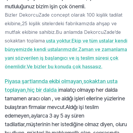
mutluluğunuz bizim işin çok önemli.
Bizler DekorcuZade concept olarak 100 kişilik tadilat
ekibine,25 kişilik sitelerdeki fabrikamızda ahşap ve
mutfak ekibine sahibiz.Bu anlamda DekorcuZade’de
sokaktan toplama
usta yoktur.Ekip ve tüm ustalar kendi
bünyemizde kendi ustalarımızdır.Zaman ve zamanlama
yani sözverilen iş başlangıcı ve iş teslim süresi çok
önemlidir.Ve bizler bu konuda çok hassasız.
Piyasa şartlarında ekibi olmayan,sokaktan usta
toplayan,hiç bir dalda i
malatçı olmayıp her dalda
tamamen aracı olan , ve aldığı işleri ellerine yüzlerine
bulaştıran firmalar mevcut.Aldığı işi teslim
edemeyen,aylarca 3 ay 5 ay süren
tadilatlar,müşterinin her istediğine olmaz diyen, oluru
bu diyen ,müşteri ile mahkemelik olan ,sonrasında