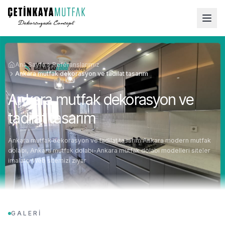
Ana Sayfa
Referanslarımız
Ankara mutfak dekorasyon ve tadilat tasarım
Ankara mutfak dekorasyon ve
tadilat tasarım
Ankara mutfak dekorasyon ve tadilat tasarım Ankara modern mutfak
dolabı, Ankara mutfak dolabı-Ankara mutfak dolabı modelleri siteler
imalatçı Web sitemizi ziyar
GALERİ