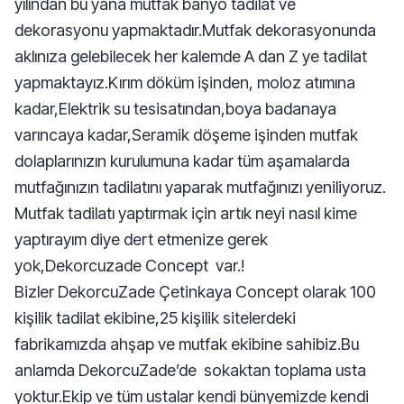
yılından bu yana mutfak banyo tadilat ve
dekorasyonu yapmaktadır.Mutfak dekorasyonunda
aklınıza gelebilecek her kalemde A dan Z ye tadilat
yapmaktayız.Kırım döküm işinden, moloz atımına
kadar,Elektrik su tesisatından,boya badanaya
varıncaya kadar,Seramik döşeme işinden mutfak
dolaplarınızın kurulumuna kadar tüm aşamalarda
mutfağınızın tadilatını yaparak mutfağınızı yeniliyoruz.
Mutfak tadilatı yaptırmak için artık neyi nasıl kime
yaptırayım diye dert etmenize gerek
yok,Dekorcuzade Concept var.!
Bizler DekorcuZade Çetinkaya Concept olarak 100
kişilik tadilat ekibine,25 kişilik sitelerdeki
fabrikamızda ahşap ve mutfak ekibine sahibiz.Bu
anlamda DekorcuZade’de sokaktan toplama usta
yoktur.Ekip ve tüm ustalar kendi bünyemizde kendi