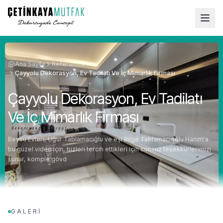
Ana Sayfa
Referanslarımız
Çayyolu Dekorasyon, Ev Tadilatı Ve İç Mimarlık Firması
Çayyolu Dekorasyon, Ev Tadilatı
Ve İç Mimarlık Firması
Beysu Evleri, Uğur Tablamacığlu ve eşi Bilge Tablamacıoğlu Hanım'a
bu güzel video için, bizleri tercih ettikleri için sonsuz teşekkürlerimizi
sunar, komple gövd
GALERİ