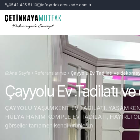
0542 435 51 10
info@dekorcuzade.com.tr
Ana Sayfa
Referanslarımız
Çayyolu Ev Tadilatı ve dekorasy
Çayyolu Ev Tadilatı ve
ÇAYYOLU YAŞAMKENT EV TADİLATI, YAŞAMKEN
HÜLYA HANIM KOMPLE EV TADİLATI, HAYIRLI OLS
görseller tamamen kendi ürünlerim