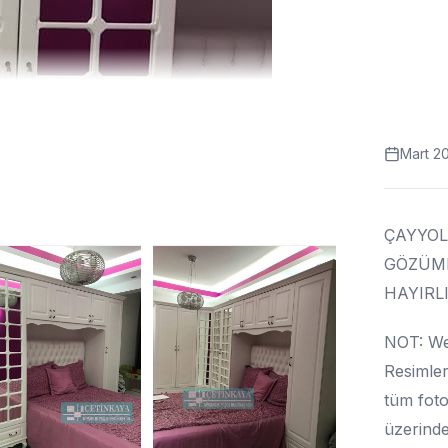
Mart 2
ÇAYYOL
GÖZÜMP
HAYIRL
NOT: Web
Resimler
tüm foto
üzerinde