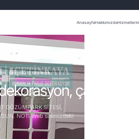
Anasayfa
Hakkımızda
Hizmetleri
on, çayyolu iç mimarlık
 dekorasyon, çayyolu iç
T GÖZÜMPARK SİTESİ,
UN. NOT: Web sitemizdeki