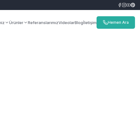
miz
Ürünler
Referanslarımız
Videolar
Blog
İletişim
Hemen Ara
 mimarlık