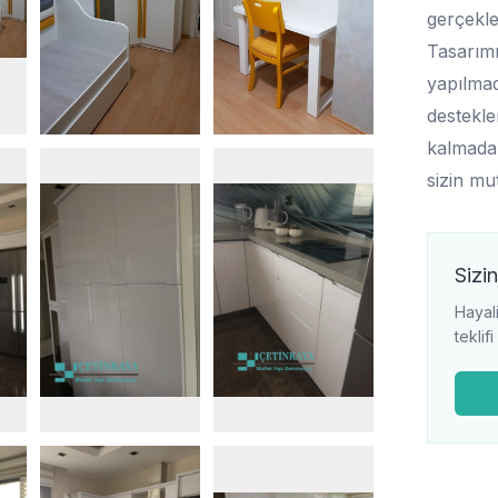
gerçekle
Tasarımı
yapılmad
destekle
kalmadan
sizin mu
Sizin
Hayali
teklif