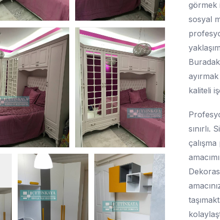
görmek i
sosyal m
profesyon
yaklaşım
Buradaki
ayırmak 
kaliteli 
Profesyo
sınırlı. 
çalışma 
amacımız
Dekorasy
amacınız
taşımakt
kolaylaşt