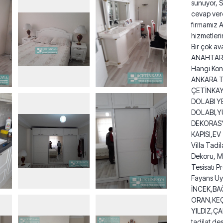
sunuyor, S
cevap vere
firmamız A
hizmetleri
Bir çok ava
ANAHTAR 
Hangi Konu
ANKARA TA
ÇETİNKA
DOLABI Y
DOLABI,Y
DEKORAS
KAPISI,EV
Villa Tadil
Dekoru, M
Tesisatı P
Fayans Uyg
İNCEK,BA
ORAN,KE
YILDIZ,Ç
tadilat de