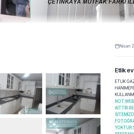
Nisan 
Etlik e
ETLİK GA
HANIMEFE
KULLANMA
NOT;WEB
AİTTİR.R
SİTEMİZD
FOTOĞRA
YOKTUR.Y
REFERAN