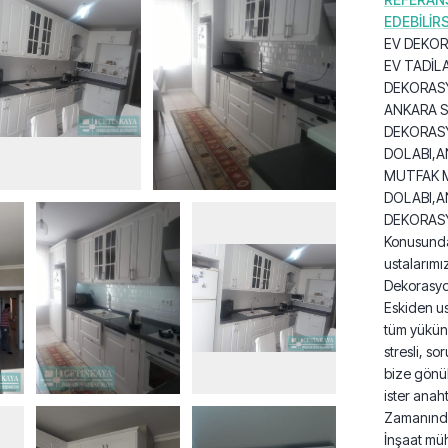
EDEBİLİRS
EV DEKOR
EV TADİL
DEKORASY
ANKARA S
DEKORAS
DOLABI,
MUTFAK M
DOLABI,A
DEKORA
Konusunda
ustalarımı
Dekorasyon 
Eskiden us
tüm yükünd
stresli, so
bize gönül
ister anah
Zamanında 
İnşaat müh