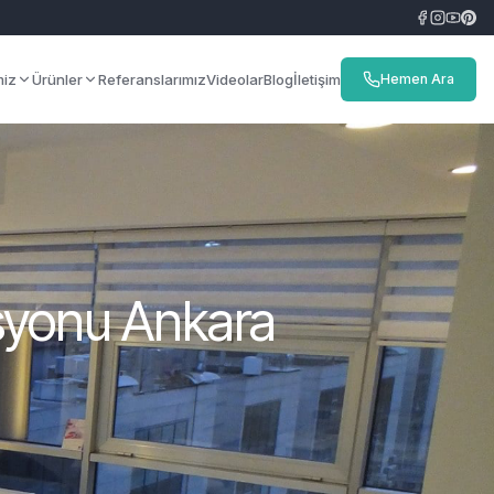
miz
Ürünler
Referanslarımız
Videolar
Blog
İletişim
Hemen Ara
syonu Ankara