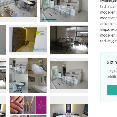
fiyatları,
tadilatı,a
modelleri,
modelleri,
ankara mut
ekip,dekor
modelleri,
tadilatı,ç
Sizin
Hayali
teklif