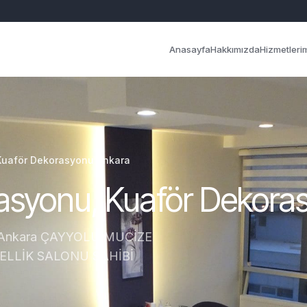
Anasayfa
Hakkımızda
Hizmetleri
Kuaför Dekorasyonu Ankara
rasyonu, Kuaför Dekora
nu Ankara ÇAYYOLU MUCİZE
LLİK SALONU SAHİBİ