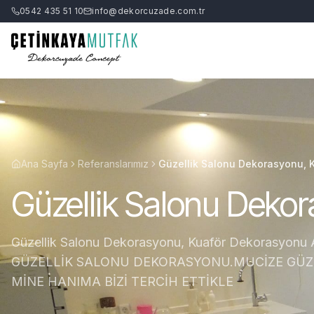
0542 435 51 10
info@dekorcuzade.com.tr
Ana Sayfa
Referanslarımız
Güzellik Salonu Dekorasyonu, 
Güzellik Salonu Deko
Güzellik Salonu Dekorasyonu, Kuaför Dekorasyo
GÜZELLİK SALONU DEKORASYONU.MUCİZE GÜZE
MİNE HANIMA BİZİ TERCİH ETTİKLE