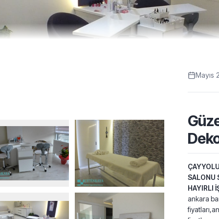
Mayıs 
Güze
Deko
ÇAYYOLU
SALONU S
HAYIRLI İ
ankara ba
fiyatları