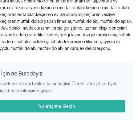
ankara mutfak dolabı modelleri,ankara mutfak tadilatı,ankara ev
nkara ev dekorasyonu,keçiören mutfak dolabı,keçiören mutfak dolabı
keçiören ev tadilat,keçiören ev dekorasyon,keçiören vestiyer
keçiören mutfak dolabı yapan firmalar,mutfak dolabı, mutfak dolapları,
fak dolabı, mutfak tasarım, proje geliştirme, uzman ekip, deneyimli
asyon fikirleri,ev tadilat fikirleri,gergi tavan,tezgah arası cam,mutfak
modern mutfak modelleri,mutfak dekorasyon fikirleri,çayyolu ev
ayyolu mutfak dolabı,mutfak dolabı,ankara,ev dekorasyonu,
 İçin de Buradayız
nizdeki mekanı birlikte tasarlayalım. Ücretsiz keşif ve fiyat
i için hemen iletişime geçin.
İletişime Geçin