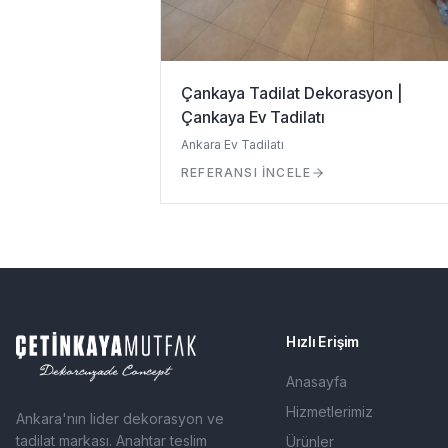
Çankaya Tadilat Dekorasyon |
Çankaya Ev Tadilatı
Ankara Ev Tadilatı
REFERANSI İNCELE
Hızlı Erişim
Anasayfa
Hizmetlerimiz
Ankara'nın lider dekorasyon ve
tadilat markası. Anahtar teslim
Ürünler