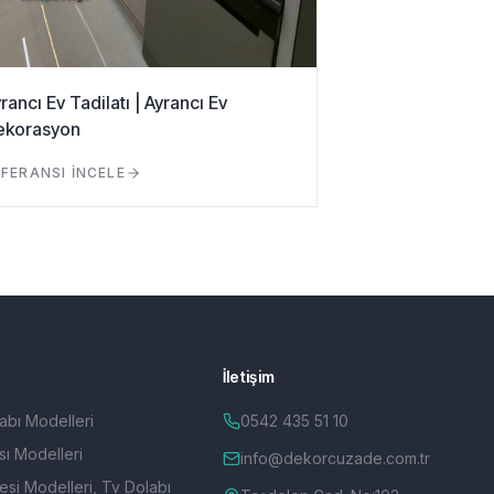
rancı Ev Tadilatı | Ayrancı Ev
ekorasyon
FERANSI İNCELE
İletişim
abı Modelleri
0542 435 51 10
ı Modelleri
info@dekorcuzade.com.tr
esi Modelleri, Tv Dolabı