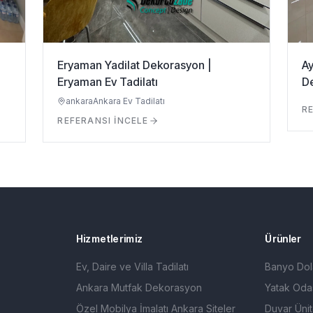
Eryaman Yadilat Dekorasyon |
Ay
Eryaman Ev Tadilatı
D
ankara
Ankara Ev Tadilatı
RE
REFERANSI İNCELE
Hizmetlerimiz
Ürünler
Ev, Daire ve Villa Tadilatı
Banyo Dol
Ankara Mutfak Dekorasyon
Yatak Odas
Özel Mobilya İmalatı Ankara Siteler
Duvar Ünit