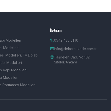
İletişim
abı Modelleri
0542 435 51 10
ı Modelleri
info@dekorcuzade.com.tr
esi Modelleri, Tv Dolabı
Taşdelen Cad. No:102
Siteler/Ankara
abı Modelleri
p Kapı Modelleri
ı Modelleri
e Portmanto Modelleri