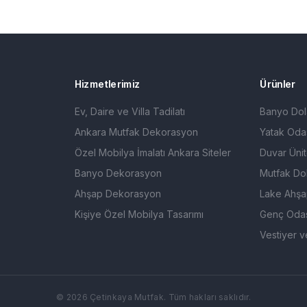
Hizmetlerimiz
Ürünler
Ev, Daire ve Villa Tadilatı
Banyo Dol
Ankara Mutfak Dekorasyon
Yatak Odas
Özel Mobilya İmalatı Ankara Siteler
Duvar Ünit
Banyo Dekorasyon
Mutfak Dol
Ahşap Dekorasyon
Lake Ahşa
Kişiye Özel Mobilya Tasarımı
Genç Odas
Vestiyer v
©
2026
Çetinkaya Mutfak. Tüm hakları saklıdır.