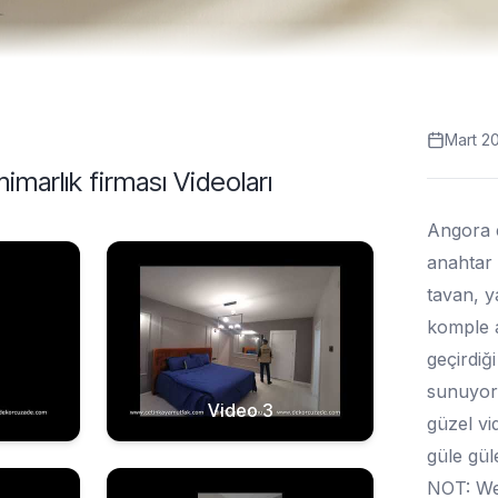
Mart 2
mimarlık firması
Videoları
Angora ev
anahtar 
tavan, y
komple a
geçirdiğ
sunuyoru
Video 3
güzel vi
güle güle
NOT: Web