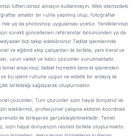
imizi lütfen izinsiz almayın kullanmayın. Web sitemizdeki
ğraflar amatör bir ruhla yapılmış olup, fotoğraflar
 hile ya da photoshop uygulaması yoktur. Yeniliklerimizi
çin sürekli güncellenen referanslar bölümünden ya da
edyadan bizi takip edebilirsiniz! Tadilat işlemlerinde
el ve eğitimli ekip çalışanları ile birlikte, yeni trend ve
lar, uzun vadeli ve kalıcı çözümler sunulmaktadır.
 temel amacımız; tadilat hizmetini tamirat işleminden
ve bu işlemi ruhuna uygun ve estetik bir anlayış ile
işçilik birlikteliği sağlayarak oluşturmaktır.
nel çözümler; Tüm çözümler sizin hayal dünyanız ile
Sizin istekleriniz, profesyonel çalışma ekibinin koordineli
prensibi ile birleşerek gerçekleştirilmektedir. Temel
, sizin hayal dünyanızın resmini birlikte oluşturmaktır.
on hizmetleri, dekorasyon hizmetlerini kullanım