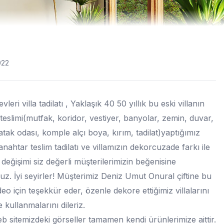
022
leri villa tadilatı , Yaklaşık 40 50 yıllık bu eski villanın
teslimi(mutfak, koridor, vestiyer, banyolar, zemin, duvar,
atak odası, komple alçı boya, kırım, tadilat)yaptığımız
nahtar teslim tadilatı ve villamızın dekorcuzade farkı ile
i değişimi siz değerli müşterilerimizin beğenisine
z. İyi seyirler! Müşterimiz Deniz Umut Onural çiftine bu
deo için teşekkür eder, özenle dekore ettiğimiz villalarını
 kullanmalarını dileriz.
 sitemizdeki görseller tamamen kendi ürünlerimize aittir.