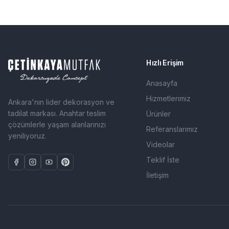
Hızlı Erişim
Anasayfa
Hizmetlerimiz
Ankara'nın lider dekorasyon ve
tadilat markası. Anahtar teslim
Ürünler
çözümlerle yaşam alanlarınızı
Referanslarımız
yeniliyoruz.
Videolar
Teklif İste
İletişim