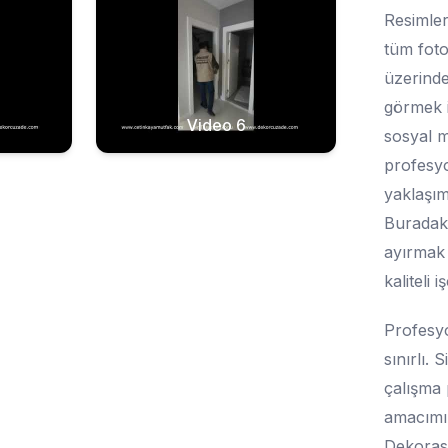
Resimler
tüm foto
üzerinde
görmek i
Video 6
sosyal m
profesyon
yaklaşım
Buradaki
ayırmak 
kaliteli 
Profesyo
sınırlı. 
çalışma 
amacımız
Dekorasy