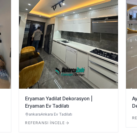
Eryaman Yadilat Dekorasyon |
Ay
Eryaman Ev Tadilatı
D
ankara
Ankara Ev Tadilatı
RE
REFERANSI İNCELE