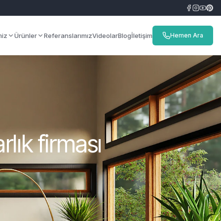
miz
Ürünler
Referanslarımız
Videolar
Blog
İletişim
Hemen Ara
rlık firması