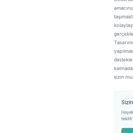
amacınız
taşımakt
kolaylaşt
gerçekle
Tasarımı
yapılmad
destekle
kalmadan
sizin mu
Sizin
Hayali
teklif