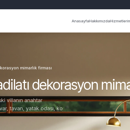
Anasayfa
Hakkımızda
Hizmetleri
dekorasyon mimarlık firması
tadilatı dekorasyon mima
ski villanın anahtar
var, tavan, yatak odası, ko