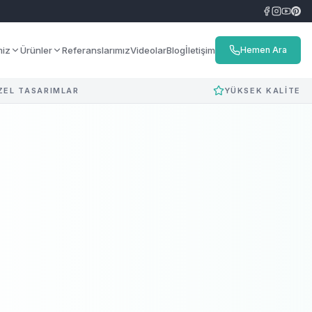
miz
Ürünler
Referanslarımız
Videolar
Blog
İletişim
Hemen Ara
ZEL TASARIMLAR
YÜKSEK KALİTE