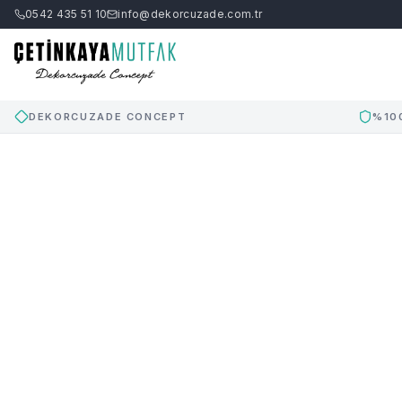
0542 435 51 10
info@dekorcuzade.com.tr
DEKORCUZADE CONCEPT
%10