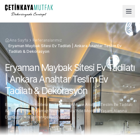
Ana Sayfa
Referanslarımız
Eryaman Maybak Sitesi Ev Tadilatı | Ankara Anahtar Teslim Ev
Tadilatı & Dekorasyon
Eryaman Maybak Sitesi Ev Tadilatı
| Ankara Anahtar Teslim Ev
Tadilatı & Dekorasyon
Eryaman Maybak Sitesi Ev Tadilatı | Ankara Anahtar Teslim Ev Tadilatı
& Dekorasyon Eryaman Maybak Sitesi’nde Modern Yaşam Alanına
Dönüşüm Ankara’nın gelişen yaş