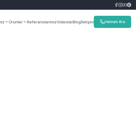
miz
Ürünler
Referanslarımız
Videolar
Blog
İletişim
Hemen Ara