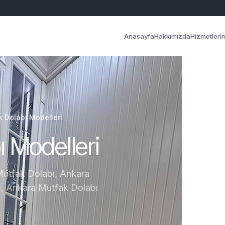
Anasayfa
Hakkımızda
Hizmetleri
 Dolabı Modelleri
 Modelleri
Mutfak Dolabı, Ankara
ı, Ankara Mutfak Dolabı