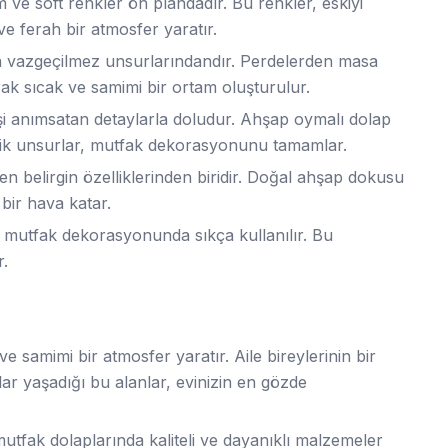
ve soft renkler ön plandadır. Bu renkler, eskiyi
ve ferah bir atmosfer yaratır.
ın vazgeçilmez unsurlarındandır. Perdelerden masa
rak sıcak ve samimi bir ortam oluşturulur.
şi anımsatan detaylarla doludur. Ahşap oymalı dolap
lasik unsurlar, mutfak dekorasyonunu tamamlar.
en belirgin özelliklerinden biridir. Doğal ahşap dokusu
 bir hava katar.
y mutfak dekorasyonunda sıkça kullanılır. Bu
r.
e samimi bir atmosfer yaratır. Aile bireylerinin bir
nlar yaşadığı bu alanlar, evinizin en gözde
tfak dolaplarında kaliteli ve dayanıklı malzemeler