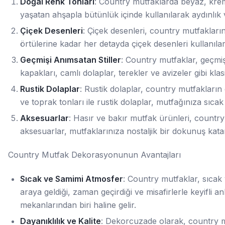
Doğal Renk Tonları
: Country mutfaklarda beyaz, krem 
yaşatan ahşapla bütünlük içinde kullanılarak aydınlık 
Çiçek Desenleri
: Çiçek desenleri, country mutfaklar
örtülerine kadar her detayda çiçek desenleri kullanıla
Geçmişi Anımsatan Stiller
: Country mutfaklar, geçmi
kapakları, camlı dolaplar, terekler ve avizeler gibi k
Rustik Dolaplar
: Rustik dolaplar, country mutfakların 
ve toprak tonları ile rustik dolaplar, mutfağınıza sıcak
Aksesuarlar
: Hasır ve bakır mutfak ürünleri, countr
aksesuarlar, mutfaklarınıza nostaljik bir dokunuş kata
Country Mutfak Dekorasyonunun Avantajları
Sıcak ve Samimi Atmosfer
: Country mutfaklar, sıcak v
araya geldiği, zaman geçirdiği ve misafirlerle keyifli a
mekanlarından biri haline gelir.
Dayanıklılık ve Kalite
: Dekorcuzade olarak, country mu