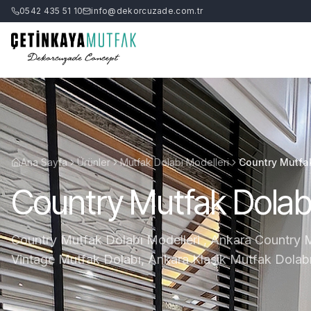
0542 435 51 10
info@dekorcuzade.com.tr
Ana Sayfa
Ürünler
Mutfak Dolabı Modelleri
Country Mutfak
Country Mutfak Dolabı
Country Mutfak Dolabı Modelleri , Ankara Country 
Vintage Mutfak Dolabı, Ankara Klasik Mutfak Dolab