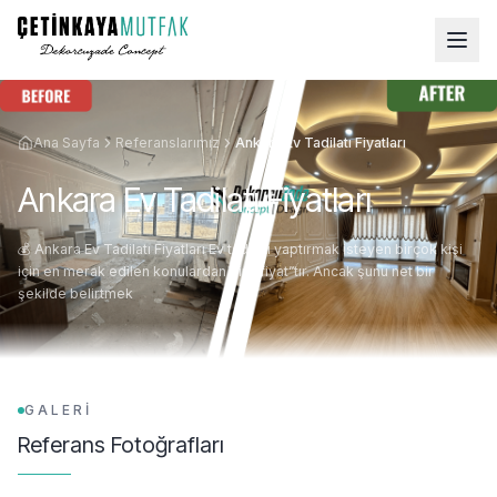
Ana Sayfa
Referanslarımız
Ankara Ev Tadilatı Fiyatları
Ankara Ev Tadilatı Fiyatları
💰 Ankara Ev Tadilatı Fiyatları Ev tadilatı yaptırmak isteyen birçok kişi
için en merak edilen konulardan biri “fiyat”tır. Ancak şunu net bir
şekilde belirtmek
GALERİ
Referans Fotoğrafları