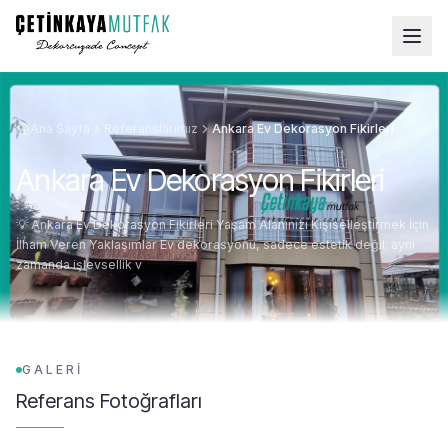
Ana Sayfa
Referanslarımız
Ankara Ev Dekorasyon Fikirleri
Ankara Ev Dekorasyon Fikirleri
💡 Ankara Ev Dekorasyon Fikirleri Yaşam Alanınızı Kişiselleştirmek İçin
İlham Veren Yaklaşımlar Ev dekorasyonu, sadece estetik değil; aynı
zamanda işlevsellik v
GALERİ
Referans Fotoğrafları