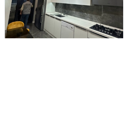
Eryaman Yadilat Dekorasyon | Eryaman Ev Tadilatı
ankara
Ankara Ev Tadilatı
REFERANSI İNCELE