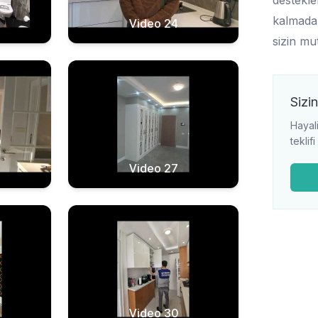
destekle
kalmadan
Video 24
sizin mu
Sizin
Hayali
teklif
Video 27
Video 30