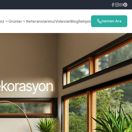
miz
Ürünler
Referanslarımız
Videolar
Blog
İletişim
Hemen Ara
ekorasyon