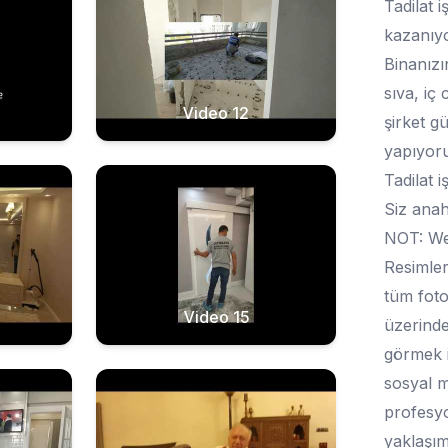
Tadilat 
kazanıy
Binanızı
sıva, iç 
Video 12
şirket gü
yapıyor
Tadilat 
Siz anah
NOT: Web
Resimler
tüm foto
Video 15
üzerinde
görmek i
sosyal m
profesyon
yaklaşım