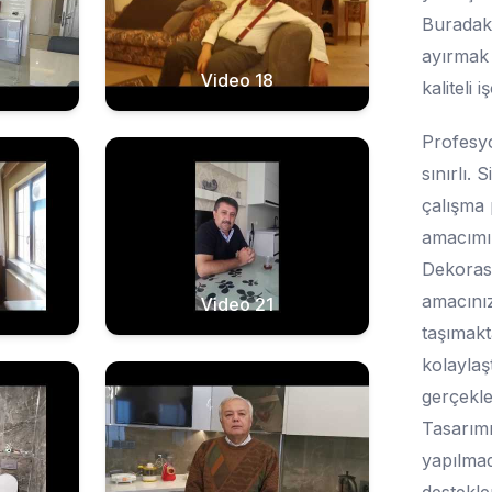
Buradaki
ayırmak 
Video 18
kaliteli 
Profesyo
sınırlı. 
çalışma 
amacımız
Dekorasy
amacınız
Video 21
taşımakt
kolaylaşt
gerçekle
Tasarımı
yapılmad