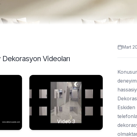
Mart 2
Ev Dekorasyon
Videoları
Konusun
deneyiml
hassasiy
Dekorasyo
Eskiden 
telefonl
Video 3
dekorasy
olmaktan