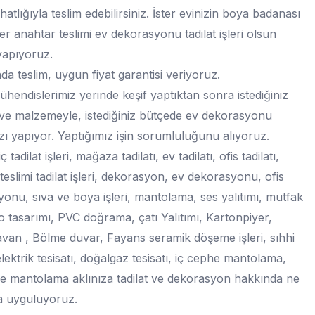
hatlığıyla teslim edebilirsiniz. İster evinizin boya badanası
ter anahtar teslimi ev dekorasyonu tadilat işleri olsun
yapıyoruz.
a teslim, uygun fiyat garantisi veriyoruz.
ühendislerimiz yerinde keşif yaptıktan sonra istediğiniz
 ve malzemeyle, istediğiniz bütçede ev dekorasyonu
nızı yapıyor. Yaptığımız işin sorumluluğunu alıyoruz.
 tadilat işleri, mağaza tadilatı, ev tadilatı, ofis tadilatı,
teslimi tadilat işleri, dekorasyon, ev dekorasyonu, ofis
onu, sıva ve boya işleri, mantolama, ses yalıtımı, mutfak
 tasarımı, PVC doğrama, çatı Yalıtımı, Kartonpiyer,
an , Bölme duvar, Fayans seramik döşeme işleri, sıhhi
 elektrik tesisatı, doğalgaz tesisatı, iç cephe mantolama,
e mantolama aklınıza tadilat ve dekorasyon hakkında ne
a uyguluyoruz.