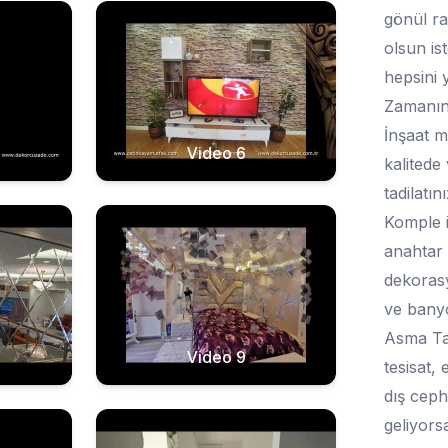
gönül ra
olsun is
hepsini 
Zamanınd
İnşaat m
Video 6
kalitede
tadilatı
Komple iç
anahtar 
dekorasy
ve banyo
Asma Tav
Video 9
tesisat,
dış ceph
geliyors