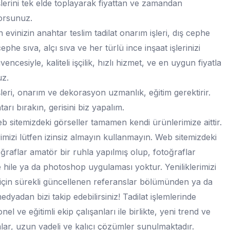
işlerini tek elde toplayarak fiyattan ve zamandan
orsunuz.
n evinizin anahtar teslim tadilat onarım işleri, dış cephe
cephe sıva, alçı sıva ve her türlü ince inşaat işlerinizi
vencesiyle, kaliteli işçilik, hızlı hizmet, ve en uygun fiyatla
uz.
işleri, onarım ve dekorasyon uzmanlık, eğitim gerektirir.
tarı bırakın, gerisini biz yapalım.
 sitemizdeki görseller tamamen kendi ürünlerimize aittir.
imizi lütfen izinsiz almayın kullanmayın. Web sitemizdeki
ğraflar amatör bir ruhla yapılmış olup, fotoğraflar
 hile ya da photoshop uygulaması yoktur. Yeniliklerimizi
çin sürekli güncellenen referanslar bölümünden ya da
edyadan bizi takip edebilirsiniz! Tadilat işlemlerinde
el ve eğitimli ekip çalışanları ile birlikte, yeni trend ve
lar, uzun vadeli ve kalıcı çözümler sunulmaktadır.