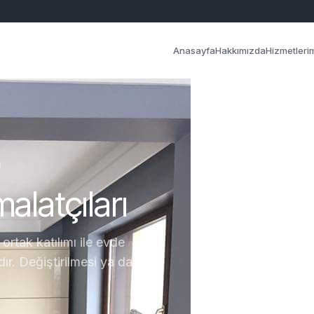
Anasayfa
Hakkımızda
Hizmetleri
ı
alatçıları
 ortak katılımı ile evde
dır. Değiştirilmesi ya da