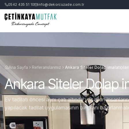
0542 435 51 10
info@dekorcuzade.com.tr
Ana Sayfa
Referanslarımız
Ankara Siteler Dolap imalatçılar
Ankara Siteler Dolap im
Ev tadilatı öncesi aynı çatı altında yaşayan insanların
yapılacak tadilat uygulamasının bir planı hazırlanmalı