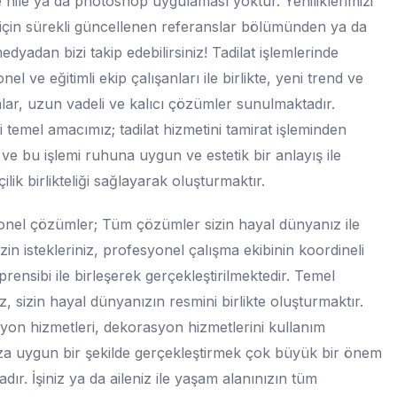
 hile ya da photoshop uygulaması yoktur. Yeniliklerimizi
çin sürekli güncellenen referanslar bölümünden ya da
edyadan bizi takip edebilirsiniz! Tadilat işlemlerinde
el ve eğitimli ekip çalışanları ile birlikte, yeni trend ve
lar, uzun vadeli ve kalıcı çözümler sunulmaktadır.
 temel amacımız; tadilat hizmetini tamirat işleminden
ve bu işlemi ruhuna uygun ve estetik bir anlayış ile
işçilik birlikteliği sağlayarak oluşturmaktır.
nel çözümler; Tüm çözümler sizin hayal dünyanız ile
Sizin istekleriniz, profesyonel çalışma ekibinin koordineli
prensibi ile birleşerek gerçekleştirilmektedir. Temel
, sizin hayal dünyanızın resmini birlikte oluşturmaktır.
on hizmetleri, dekorasyon hizmetlerini kullanım
a uygun bir şekilde gerçekleştirmek çok büyük bir önem
adır. İşiniz ya da aileniz ile yaşam alanınızın tüm