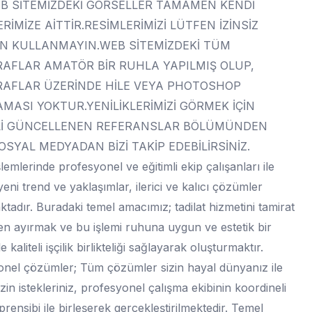
B SİTEMİZDEKİ GÖRSELLER TAMAMEN KENDİ
İMİZE AİTTİR.RESİMLERİMİZİ LÜTFEN İZİNSİZ
N KULLANMAYIN.WEB SİTEMİZDEKİ TÜM
AFLAR AMATÖR BİR RUHLA YAPILMIŞ OLUP,
AFLAR ÜZERİNDE HİLE VEYA PHOTOSHOP
MASI YOKTUR.YENİLİKLERİMİZİ GÖRMEK İÇİN
İ GÜNCELLENEN REFERANSLAR BÖLÜMÜNDEN
OSYAL MEDYADAN BİZİ TAKİP EDEBİLİRSİNİZ.
şlemlerinde profesyonel ve eğitimli ekip çalışanları ile
 yeni trend ve yaklaşımlar, ilerici ve kalıcı çözümler
tadır. Buradaki temel amacımız; tadilat hizmetini tamirat
en ayırmak ve bu işlemi ruhuna uygun ve estetik bir
le kaliteli işçilik birlikteliği sağlayarak oluşturmaktır.
nel çözümler; Tüm çözümler sizin hayal dünyanız ile
Sizin istekleriniz, profesyonel çalışma ekibinin koordineli
prensibi ile birleşerek gerçekleştirilmektedir. Temel