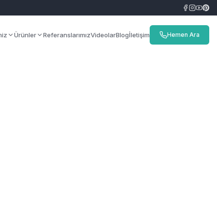
miz
Ürünler
Referanslarımız
Videolar
Blog
İletişim
Hemen Ara