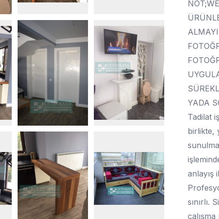
NOT;WE
ÜRÜNLER
ALMAYI
FOTOĞR
FOTOĞR
UYGULA
SÜREKL
YADA S
Tadilat i
birlikte,
sunulmak
işlemind
anlayış i
Profesyo
sınırlı. 
çalışma 