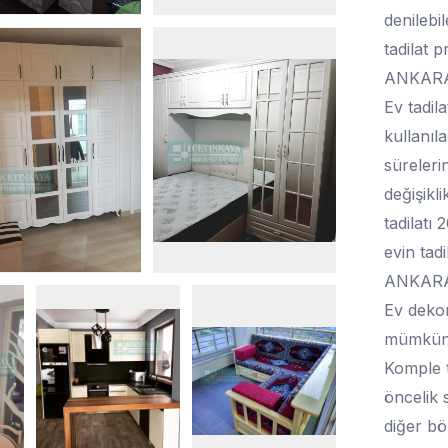
denilebi
tadilat p
ANKARA
Ev tadil
kullanıl
süreleri
değişikl
tadilatı
evin tad
ANKARA
Ev dekor
mümkün i
Komple 
öncelik 
diğer bö