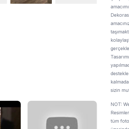
amacımız
Dekorasy
amacınız
taşımakt
kolaylaşt
gerçekle
Tasarımı
yapılmad
destekle
kalmadan
sizin mu
NOT: Web
Resimler
tüm foto