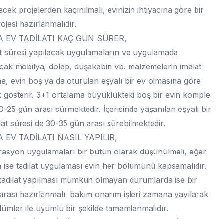
lecek projelerden kaçınılmalı, evinizin ihtiyacına göre bir
rojesi hazırlanmalıdır.
 EV TADİLATI KAÇ GÜN SÜRER,
at süresi yapılacak uygulamaların ve uygulamada
acak mobilya, dolap, duşakabin vb. malzemelerin imalat
ne, evin boş ya da oturulan eşyalı bir ev olmasına göre
ik gösterir. 3+1 ortalama büyüklükteki boş bir evin komple
 20-25 gün arası sürmektedir. İçerisinde yaşanılan eşyalı bir
ilat süresi de 30-35 gün arası sürebilmektedir.
 EV TADİLATI NASIL YAPILIR,
asyon uygulamaları bir bütün olarak düşünülmeli, eğer
se tadilat uygulaması evin her bölümünü kapsamalıdır.
tadilat yapılması mümkün olmayan durumlarda ise bir
sırası hazırlanmalı, bakım onarım işleri zamana yayılarak
lümler ile uyumlu bir şekilde tamamlanmalıdır.