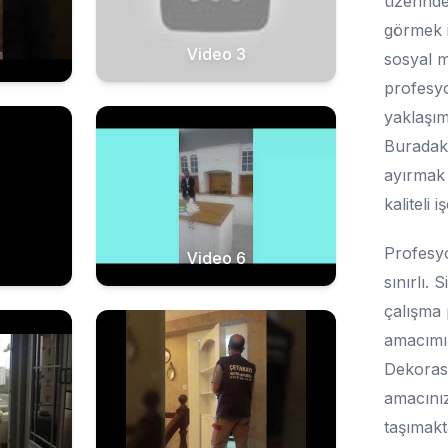
üzerinde
görmek i
Video 3
sosyal m
profesyon
yaklaşım
Buradaki
ayırmak 
kaliteli 
Profesyo
Video 6
sınırlı. 
çalışma 
amacımız
Dekorasy
amacınız
taşımakt