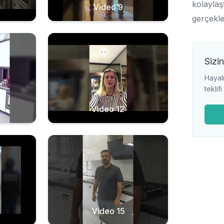
kolaylaşt
Video 9
gerçekle
Sizin
Hayali
teklif
Video 12
Video 15