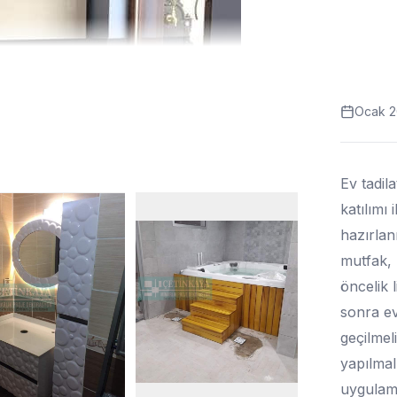
Ocak 2
Ev tadil
katılımı
hazırlan
mutfak, 
öncelik l
sonra ev
geçilmeli
yapılmal
uygulama