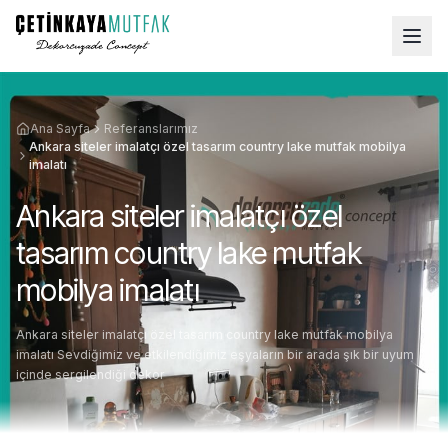
Ana Sayfa
Referanslarımız
Ankara siteler imalatçı özel tasarım country lake mutfak mobilya
imalatı
Ankara siteler imalatçı özel
tasarım country lake mutfak
mobilya imalatı
Ankara siteler imalatçı özel tasarım country lake mutfak mobilya
imalatı Sevdiğimiz ve etkilendiğimiz eşyaların bir arada şık bir uyum
içinde sergilendiği dekor