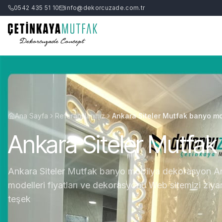
0542 435 51 10
info@dekorcuzade.com.tr
Ana Sayfa
Referanslarımız
Ankara Siteler Mutfak banyo m
Ankara Siteler Mutfa
Ankara Siteler Mutfak banyo mobilya dekorasyon A
modelleri fiyatları ve dekorasyonu Web sitemizi ziyare
teşek