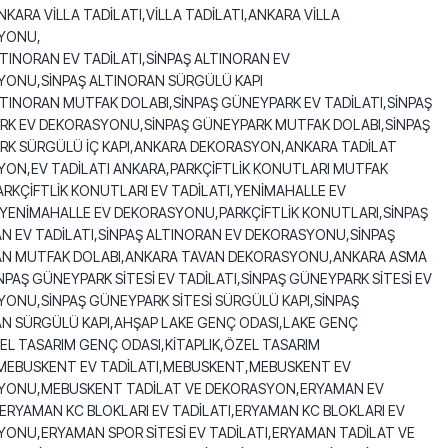
NKARA VİLLA TADİLATI,VİLLA TADİLATI,ANKARA VİLLA
YONU,
LTINORAN EV TADİLATI,SİNPAŞ ALTINORAN EV
ONU,SİNPAŞ ALTINORAN SÜRGÜLÜ KAPI
LTINORAN MUTFAK DOLABI,SİNPAŞ GÜNEYPARK EV TADİLATI,SİNPAŞ
K EV DEKORASYONU,SİNPAŞ GÜNEYPARK MUTFAK DOLABI,SİNPAŞ
K SÜRGÜLÜ İÇ KAPI,ANKARA DEKORASYON,ANKARA TADİLAT
ON,EV TADİLATI ANKARA,PARKÇİFTLİK KONUTLARI MUTFAK
ARKÇİFTLİK KONUTLARI EV TADİLATI,YENİMAHALLE EV
,YENİMAHALLE EV DEKORASYONU,PARKÇİFTLİK KONUTLARI,SİNPAŞ
N EV TADİLATI,SİNPAŞ ALTINORAN EV DEKORASYONU,SİNPAŞ
AN MUTFAK DOLABI,ANKARA TAVAN DEKORASYONU,ANKARA ASMA
NPAŞ GÜNEYPARK SİTESİ EV TADİLATI,SİNPAŞ GÜNEYPARK SİTESİ EV
ONU,SİNPAŞ GÜNEYPARK SİTESİ SÜRGÜLÜ KAPI,SİNPAŞ
N SÜRGÜLÜ KAPI,AHŞAP LAKE GENÇ ODASI,LAKE GENÇ
EL TASARIM GENÇ ODASI,KİTAPLIK,ÖZEL TASARIM
,MEBUSKENT EV TADİLATI,MEBUSKENT,MEBUSKENT EV
YONU,MEBUSKENT TADİLAT VE DEKORASYON,ERYAMAN EV
,ERYAMAN KC BLOKLARI EV TADİLATI,ERYAMAN KC BLOKLARI EV
ONU,ERYAMAN SPOR SİTESİ EV TADİLATI,ERYAMAN TADİLAT VE