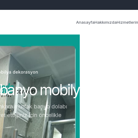
Anasayfa
Hakkımızda
Hizmetleri
obilya dekorasyon
k banyo mobilya dekora
nkara mutfak banyo dolabı
t ettiğiniz için öncelikle