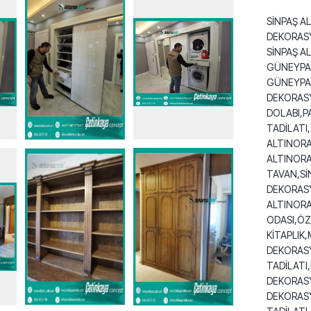
SİNPAŞ A
DEKORASY
SİNPAŞ A
GÜNEYPAR
GÜNEYPAR
DEKORASY
DOLABI,P
TADİLATI
ALTINORA
ALTINOR
TAVAN,Sİ
DEKORASY
ALTINORA
ODASI,ÖZ
KİTAPLIK
DEKORAS
TADİLATI
DEKORASY
DEKORASY