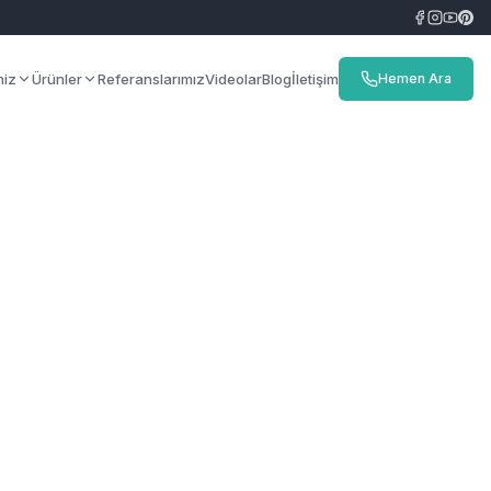
miz
Ürünler
Referanslarımız
Videolar
Blog
İletişim
Hemen Ara
syon