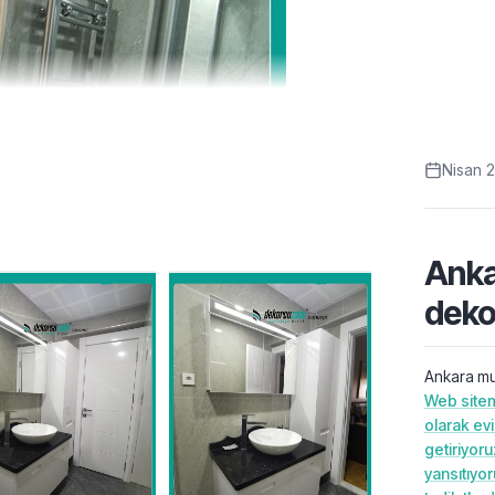
Nisan 
Anka
deko
Ankara mut
Web sitem
olarak ev
getiriyoru
yansıtıyo