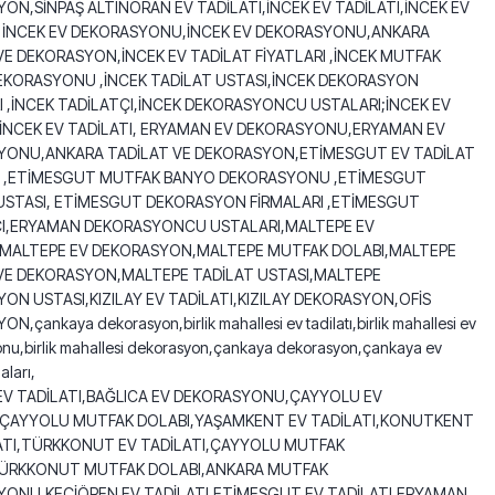
ON,SİNPAŞ ALTINORAN EV TADİLATI,İNCEK EV TADİLATI,İNCEK EV
, İNCEK EV DEKORASYONU,İNCEK EV DEKORASYONU,ANKARA
VE DEKORASYON,İNCEK EV TADİLAT FİYATLARI ,İNCEK MUTFAK
KORASYONU ,İNCEK TADİLAT USTASI,İNCEK DEKORASYON
I ,İNCEK TADİLATÇI,İNCEK DEKORASYONCU USTALARI;İNCEK EV
,İNCEK EV TADİLATI, ERYAMAN EV DEKORASYONU,ERYAMAN EV
YONU,ANKARA TADİLAT VE DEKORASYON,ETİMESGUT EV TADİLAT
RI ,ETİMESGUT MUTFAK BANYO DEKORASYONU ,ETİMESGUT
USTASI, ETİMESGUT DEKORASYON FİRMALARI ,ETİMESGUT
ÇI,ERYAMAN DEKORASYONCU USTALARI,MALTEPE EV
,MALTEPE EV DEKORASYON,MALTEPE MUTFAK DOLABI,MALTEPE
VE DEKORASYON,MALTEPE TADİLAT USTASI,MALTEPE
ON USTASI,KIZILAY EV TADİLATI,KIZILAY DEKORASYON,OFİS
,çankaya dekorasyon,birlik mahallesi ev tadilatı,birlik mahallesi ev
nu,birlik mahallesi dekorasyon,çankaya dekorasyon,çankaya ev
aları,
EV TADİLATI,BAĞLICA EV DEKORASYONU,ÇAYYOLU EV
,ÇAYYOLU MUTFAK DOLABI,YAŞAMKENT EV TADİLATI,KONUTKENT
ATI,TÜRKKONUT EV TADİLATI,ÇAYYOLU MUTFAK
TÜRKKONUT MUTFAK DOLABI,ANKARA MUTFAK
ONU,KEÇİÖREN EV TADİLATI,ETİMESGUT EV TADİLATI,ERYAMAN