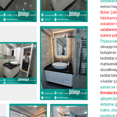
tadilatlard
evinizi ha
Bizler Çeti
fabrikamı
sokaktan 
ustalarım
süresi ço
Piyasa şar
olmayıp he
bulaştıran
tadilatlar
mahkemelik
düzeltmey
tadilat bi
o kadar ço
yanan ve 
firmalard
gibiyim.İş
iletişime 
bakın ,müş
inceleyin.