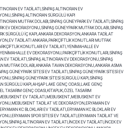
LTINORAN EV TADİLATI,SİNPAŞ ALTINORAN EV
ONU,SİNPAŞ ALTINORAN SÜRGÜLÜ KAPI
LTINORAN MUTFAK DOLABI,SİNPAŞ GÜNEYPARK EV TADİLATI,SİNPAŞ
K EV DEKORASYONU,SİNPAŞ GÜNEYPARK MUTFAK DOLABI,SİNPAŞ
K SÜRGÜLÜ İÇ KAPI,ANKARA DEKORASYON,ANKARA TADİLAT
ON,EV TADİLATI ANKARA,PARKÇİFTLİK KONUTLARI MUTFAK
ARKÇİFTLİK KONUTLARI EV TADİLATI,YENİMAHALLE EV
,YENİMAHALLE EV DEKORASYONU,PARKÇİFTLİK KONUTLARI,SİNPAŞ
N EV TADİLATI,SİNPAŞ ALTINORAN EV DEKORASYONU,SİNPAŞ
AN MUTFAK DOLABI,ANKARA TAVAN DEKORASYONU,ANKARA ASMA
NPAŞ GÜNEYPARK SİTESİ EV TADİLATI,SİNPAŞ GÜNEYPARK SİTESİ EV
ONU,SİNPAŞ GÜNEYPARK SİTESİ SÜRGÜLÜ KAPI,SİNPAŞ
N SÜRGÜLÜ KAPI,AHŞAP LAKE GENÇ ODASI,LAKE GENÇ
EL TASARIM GENÇ ODASI,KİTAPLIK,ÖZEL TASARIM
,MEBUSKENT EV TADİLATI,MEBUSKENT,MEBUSKENT EV
YONU,MEBUSKENT TADİLAT VE DEKORASYON,ERYAMAN EV
,ERYAMAN KC BLOKLARI EV TADİLATI,ERYAMAN KC BLOKLARI EV
ONU,ERYAMAN SPOR SİTESİ EV TADİLATI,ERYAMAN TADİLAT VE
ON,SİNPAŞ ALTINORAN EV TADİLATI,İNCEK EV TADİLATI,İNCEK EV