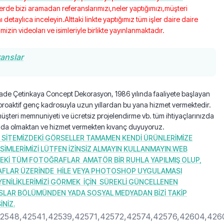
lerde bizi aramadan referanslarımızı,neler yaptığımızı,müşteri
ı detaylıca inceleyin.Alttaki linkte yaptığımız tüm işler daire daire
mizin videoları ve isimleriyle birlikte yayınlanmaktadır.
anslar
de Çetinkaya Concept Dekorasyon, 1986 yılında faaliyete başlayan
proaktif genç kadrosuyla uzun yıllardan bu yana hizmet vermektedir.
üşteri memnuniyeti ve ücretsiz projelendirme vb. tüm ihtiyaçlarınızda
zda olmaktan ve hizmet vermekten kıvanç duyuyoruz.
 SİTEMİZDEKİ GÖRSELLER TAMAMEN KENDİ ÜRÜNLERİMİZE
ESİMLERİMİZİ LÜTFEN İZİNSİZ ALMAYIN KULLANMAYIN.WEB
EKİ TÜM FOTOĞRAFLAR AMATÖR BİR RUHLA YAPILMIŞ OLUP,
FLAR ÜZERİNDE HİLE VEYA PHOTOSHOP UYGULAMASI
ENİLİKLERİMİZİ GÖRMEK İÇİN SÜREKLİ GÜNCELLENEN
SLAR BÖLÜMÜNDEN YADA SOSYAL MEDYADAN BİZİ TAKİP
İNİZ.
2548,42541,42539,42571,42572,42574,42576,42604,42606