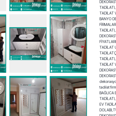
DEKORASY
TADİLATI
TADİLAT 
BANYO DE
FİRMALAR
TADİLATI
DEKORAS
FİYATLA
TADİLAT 
TADİLAT
TADİLATI
TADİLAT 
DEKORASY
DEKORASYON
dekorasyo
tadilat firm
BAĞLICA 
TADİLATI
EV TADİL
DOLABI,
DEKORASY