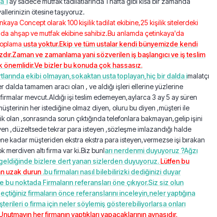
a 1
ay sadece mutfak tadilatlarında 1 hafta gibi kısa bir zamanda
yallerinizin ötesine taşıyoruz.
nkaya Concept olarak 100 kişilik tadilat ekibine,25 kişilik sitelerdeki
zda ahşap ve mutfak ekibine sahibiz.Bu anlamda çetinkaya'da
toplama
usta yoktur.Ekip ve tüm ustalar kendi bünyemizde kendi
ızdır.Zaman ve zamanlama yani sözverilen iş başlangıcı ve iş teslim
k önemlidir.Ve bizler bu konuda çok hassasız.
tlarında ekibi olmayan,sokaktan usta toplayan,hiç bir dalda i
malatçı
r dalda tamamen aracı olan , ve aldığı işleri ellerine yüzlerine
 firmalar mevcut.Aldığı işi teslim edemeyen,aylarca 3 ay 5 ay süren
,müşterinin her istediğine olmaz diyen, oluru bu diyen ,müşteri ile
 olan ,sonrasında sorun çıktığında telefonlara bakmayan,gelip işini
en ,düzeltsede tekrar para isteyen ,sözleşme imlazandığı halde
tene kadar müşteriden ekstra ekstra para isteyen,vermezse işi bırakan
k merdiven altı firma var ki.Biz bunl
arı nerdenmi duyuyoruz ?Ağzı
geldiğinde bizlere dert yanan sizlerden duyuyoruz.
Lütfen bu
an uzak durun
.bu firmaları nasıl bilebilirizki dediğinizi duyar
te bu noktada Firmaların referansları öne çıkıyor.Siz siz olun
geçtiğiniz firmaların önce referanslarını inceleyin,neler yaptığına
terileri o firma için neler söylemiş gösterebiliyorlarsa onları
Unutmayın her firmanın yaptıkları yapacaklarının aynasıdır.