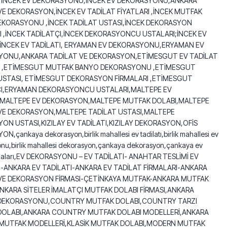
, İNCEK EV DEKORASYONU,İNCEK EV DEKORASYONU,ANKARA
VE DEKORASYON,İNCEK EV TADİLAT FİYATLARI ,İNCEK MUTFAK
KORASYONU ,İNCEK TADİLAT USTASI,İNCEK DEKORASYON
I ,İNCEK TADİLATÇI,İNCEK DEKORASYONCU USTALARI;İNCEK EV
,İNCEK EV TADİLATI, ERYAMAN EV DEKORASYONU,ERYAMAN EV
YONU,ANKARA TADİLAT VE DEKORASYON,ETİMESGUT EV TADİLAT
RI ,ETİMESGUT MUTFAK BANYO DEKORASYONU ,ETİMESGUT
USTASI, ETİMESGUT DEKORASYON FİRMALARI ,ETİMESGUT
ÇI,ERYAMAN DEKORASYONCU USTALARI,MALTEPE EV
,MALTEPE EV DEKORASYON,MALTEPE MUTFAK DOLABI,MALTEPE
VE DEKORASYON,MALTEPE TADİLAT USTASI,MALTEPE
ON USTASI,KIZILAY EV TADİLATI,KIZILAY DEKORASYON,OFİS
,çankaya dekorasyon,birlik mahallesi ev tadilatı,birlik mahallesi ev
nu,birlik mahallesi dekorasyon,çankaya dekorasyon,çankaya ev
irmaları,EV DEKORASYONU – EV TADİLATI- ANAHTAR TESLİMİ EV
-ANKARA EV TADİLATI-ANKARA EV TADİLAT FİRMALARI-ANKARA
VE DEKORASYON FİRMASI-ÇETİNKAYA MUTFAK-ANKARA MUTFAK
NKARA SİTELER İMALATÇI MUTFAK DOLABI FİRMASI,ANKARA
DEKORASYONU,COUNTRY MUTFAK DOLABI,COUNTRY TARZI
DOLABI,ANKARA COUNTRY MUTFAK DOLABI MODELLERİ,ANKARA
MUTFAK MODELLERİ,KLASİK MUTFAK DOLABI,MODERN MUTFAK