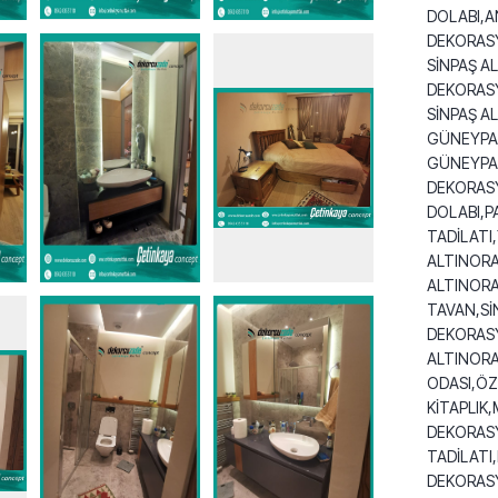
DOLABI,A
DEKORAS
SİNPAŞ A
DEKORASY
SİNPAŞ A
GÜNEYPAR
GÜNEYPAR
DEKORASY
DOLABI,P
TADİLATI
ALTINORA
ALTINOR
TAVAN,Sİ
DEKORASY
ALTINORA
ODASI,ÖZ
KİTAPLIK
DEKORAS
TADİLATI
DEKORASY