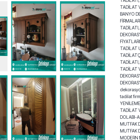
TADİLATI
TADİLAT 
BANYO DE
FİRMALAR
TADİLATI
DEKORAS
FİYATLA
TADİLAT 
TADİLAT
TADİLATI
TADİLAT 
DEKORASY
DEKORASYON
dekorasyo
tadilat f
YENİLEME
TADİLAT 
DOLABI-A
MUTFAK 
MUTFAK 
MODERN 