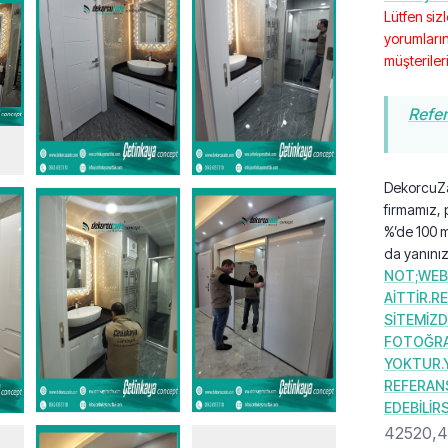
Lütfen siz
yorumların
müşterileri
Refer
DekorcuZa
firmamız, 
%’de 100 m
da yanını
NOT;WEB
AİTTİR.R
SİTEMİZD
FOTOĞRA
YOKTUR.Y
REFERAN
EDEBİLİRS
42520,4