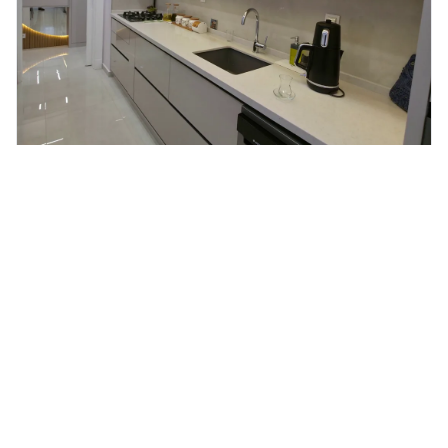
Ayrancı Ev Tadilatı | Ayrancı Ev Dekorasyon
REFERANSI İNCELE