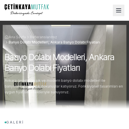
Ana Sayfa
Referanslarımız
Banyo Dolabı Modelleri, Ankara Banyo Dolabı Fiyatları
Banyo Dolabı Modelleri, Ankara
Banyo Dolabı Fiyatları
Ankara genelinde şık ve modern banyo dolabı modelleri ile
banyolarınıza estetik dokunuşlar katıyoruz. Fonksiyonel tasarımları en
uygun fiyat seçenekleriyle sunuyoruz.
GALERİ