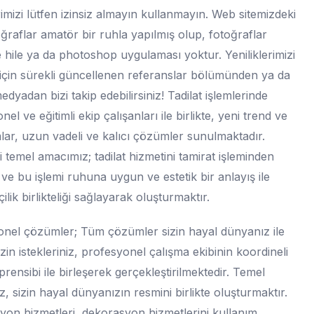
imizi lütfen izinsiz almayın kullanmayın. Web sitemizdeki
ğraflar amatör bir ruhla yapılmış olup, fotoğraflar
 hile ya da photoshop uygulaması yoktur. Yeniliklerimizi
çin sürekli güncellenen referanslar bölümünden ya da
edyadan bizi takip edebilirsiniz! Tadilat işlemlerinde
el ve eğitimli ekip çalışanları ile birlikte, yeni trend ve
lar, uzun vadeli ve kalıcı çözümler sunulmaktadır.
 temel amacımız; tadilat hizmetini tamirat işleminden
ve bu işlemi ruhuna uygun ve estetik bir anlayış ile
işçilik birlikteliği sağlayarak oluşturmaktır.
nel çözümler; Tüm çözümler sizin hayal dünyanız ile
Sizin istekleriniz, profesyonel çalışma ekibinin koordineli
prensibi ile birleşerek gerçekleştirilmektedir. Temel
, sizin hayal dünyanızın resmini birlikte oluşturmaktır.
on hizmetleri, dekorasyon hizmetlerini kullanım