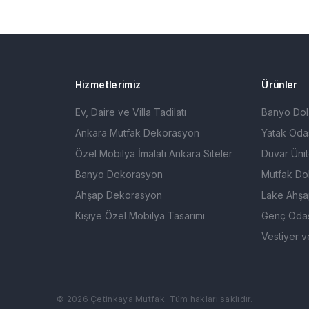
Hizmetlerimiz
Ürünler
Ev, Daire ve Villa Tadilatı
Banyo Dol
Ankara Mutfak Dekorasyon
Yatak Odas
Özel Mobilya İmalatı Ankara Siteler
Duvar Ünit
Banyo Dekorasyon
Mutfak Dol
Ahşap Dekorasyon
Lake Ahşa
Kişiye Özel Mobilya Tasarımı
Genç Odas
Vestiyer v
©
2026
Çetinkaya Mutfak. Tüm hakları saklıdır.