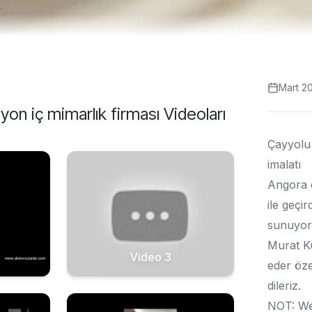
Mart 2
syon iç mimarlık firması
Videoları
Çayyolu 
imalatı
Angora e
ile geçir
sunuyor
Murat Kur
Video 3
eder öze
dileriz.
NOT: Web