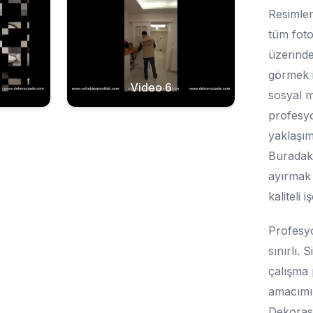
Resimler
tüm foto
üzerinde
görmek i
Video 6
sosyal m
profesyon
yaklaşım
Buradaki
ayırmak 
kaliteli 
Profesyo
sınırlı. 
çalışma 
amacımız
Dekorasy