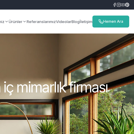
miz
Ürünler
Referanslarımız
Videolar
Blog
İletişim
Hemen Ara
 iç mimarlık firması