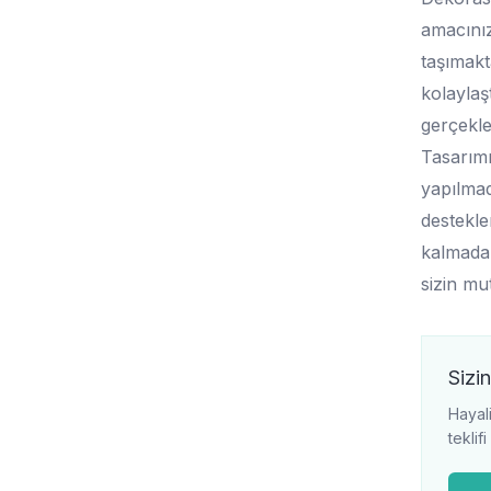
amacınız
taşımakt
kolaylaşt
gerçekle
Tasarımı
yapılmad
destekle
kalmadan
sizin mu
Sizin
Hayali
teklif