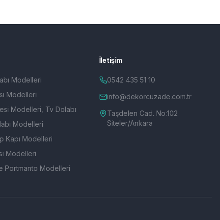
İletişim
abı Modelleri
0542 435 51 10
ı Modelleri
info@dekorcuzade.com.tr
esi Modelleri, Tv Dolabı
Taşdelen Cad. No:102
Siteler/Ankara
abı Modelleri
p Kapı Modelleri
ı Modelleri
e Portmanto Modelleri