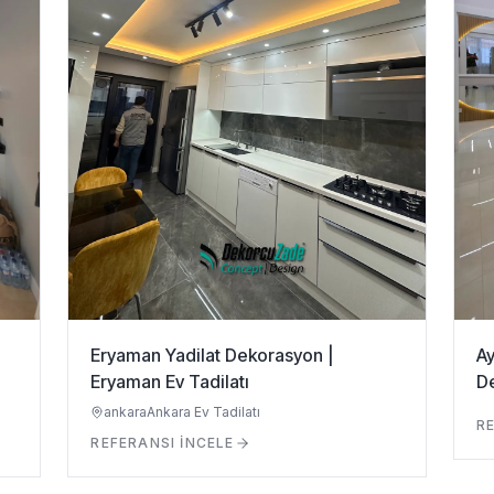
Eryaman Yadilat Dekorasyon |
Ay
Eryaman Ev Tadilatı
D
ankara
Ankara Ev Tadilatı
RE
REFERANSI İNCELE