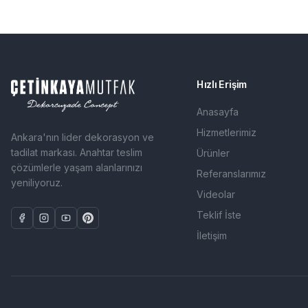
Hızlı Erişim
Anasayfa
Hizmetlerimiz
Ankara'nın lider dekorasyon ve
tadilat markası. Anahtar teslim
Ürünler
çözümlerle yaşam alanlarınızı
Referanslarımız
yeniliyoruz.
Videolar
Teklif İste
İletişim