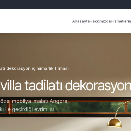
Anasayfa
Hakkımızda
Hizmetleri
latı dekorasyon iç mimarlık firması
illa tadilatı dekorasyon
, özel mobilya imalatı Angora
 ile geçirdiği evrimi si