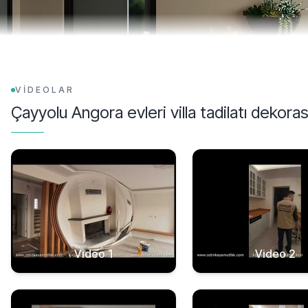
VİDEOLAR
Çayyolu Angora evleri villa tadilatı dekora
Video 1
Video 2