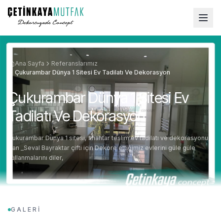
Ana Sayfa
Referanslarımız
Çukurambar Dünya 1 Sitesi Ev Tadilatı Ve Dekorasyon
Çukurambar Dünya 1 Sitesi Ev
Tadilatı Ve Dekorasyon
Çukurambar Dünya 1 sitesi, anahtar teslim ev tadilatı ve dekorasyonu,
Can _Seval Bayraktar çifti için Dekore ettiğimiz evlerini güle güle
kullanmalarını diler,
GALERİ