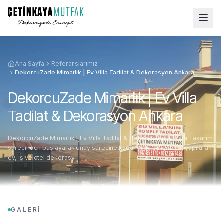
Ana Sayfa
Referanslarımız
DekorcuZade Mimarlık | Ev Villa Tadilat & Dekorasyon Ankara
DekorcuZade Mimarlık | Ev Villa
Tadilat & Dekorasyon Ankara
DekorcuZade Mimarlık | Ev Villa Tadilat & Dekorasyon Ankara Tasarım
sürecinden başlayarak onay sürecine kadar arge çalışmaları yapılarak
ev, iş ve otel dekorasy
GALERİ