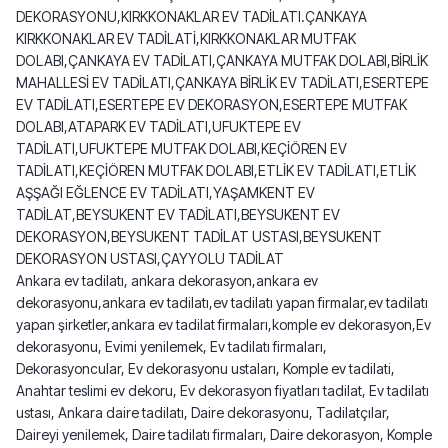
DEKORASYONU,KIRKKONAKLAR EV TADİLATI.ÇANKAYA
KIRKKONAKLAR EV TADİLATİ,KIRKKONAKLAR MUTFAK
DOLABI,ÇANKAYA EV TADİLATI,ÇANKAYA MUTFAK DOLABI,BİRLİK
MAHALLESİ EV TADİLATI,ÇANKAYA BİRLİK EV TADİLATI,ESERTEPE
EV TADİLATI,ESERTEPE EV DEKORASYON,ESERTEPE MUTFAK
DOLABI,ATAPARK EV TADİLATI,UFUKTEPE EV
TADİLATI,UFUKTEPE MUTFAK DOLABI,KEÇİÖREN EV
TADİLATI,KEÇİÖREN MUTFAK DOLABI,ETLİK EV TADİLATI,ETLİK
AŞŞAĞI EĞLENCE EV TADİLATI,YAŞAMKENT EV
TADİLAT,BEYSUKENT EV TADİLATI,BEYSUKENT EV
DEKORASYON,BEYSUKENT TADİLAT USTASI,BEYSUKENT
DEKORASYON USTASI,ÇAYYOLU TADİLAT
Ankara ev tadilatı, ankara dekorasyon,ankara ev
dekorasyonu,ankara ev tadilatı,ev tadilatı yapan firmalar,ev tadilatı
yapan şirketler,ankara ev tadilat firmaları,komple ev dekorasyon,Ev
dekorasyonu, Evimi yenilemek, Ev tadilatı firmaları,
Dekorasyoncular, Ev dekorasyonu ustaları, Komple ev tadilati,
Anahtar teslimi ev dekoru, Ev dekorasyon fiyatları tadilat, Ev tadilatı
ustası, Ankara daire tadilatı, Daire dekorasyonu, Tadilatçılar,
Daireyi yenilemek, Daire tadilatı firmaları, Daire dekorasyon, Komple