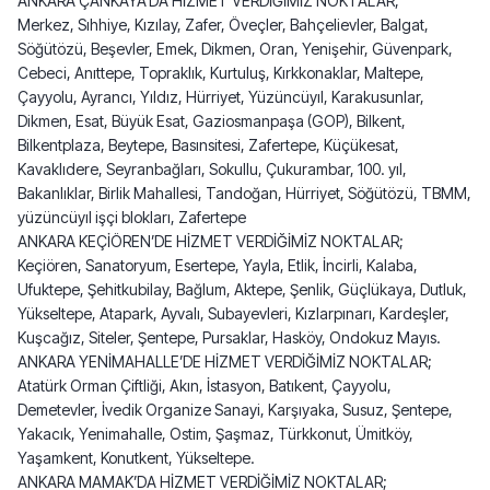
ANKARA ÇANKAYA’DA HİZMET VERDİĞİMİZ NOKTALAR;
Merkez, Sıhhiye, Kızılay, Zafer, Öveçler, Bahçelievler, Balgat,
Söğütözü, Beşevler, Emek, Dikmen, Oran, Yenişehir, Güvenpark,
Cebeci, Anıttepe, Topraklık, Kurtuluş, Kırkkonaklar, Maltepe,
Çayyolu, Ayrancı, Yıldız, Hürriyet, Yüzüncüyıl, Karakusunlar,
Dikmen, Esat, Büyük Esat, Gaziosmanpaşa (GOP), Bilkent,
Bilkentplaza, Beytepe, Basınsitesi, Zafertepe, Küçükesat,
Kavaklıdere, Seyranbağları, Sokullu, Çukurambar, 100. yıl,
Bakanlıklar, Birlik Mahallesi, Tandoğan, Hürriyet, Söğütözü, TBMM,
yüzüncüyıl işçi blokları, Zafertepe
ANKARA KEÇİÖREN’DE HİZMET VERDİĞİMİZ NOKTALAR;
Keçiören, Sanatoryum, Esertepe, Yayla, Etlik, İncirli, Kalaba,
Ufuktepe, Şehitkubilay, Bağlum, Aktepe, Şenlik, Güçlükaya, Dutluk,
Yükseltepe, Atapark, Ayvalı, Subayevleri, Kızlarpınarı, Kardeşler,
Kuşcağız, Siteler, Şentepe, Pursaklar, Hasköy, Ondokuz Mayıs.
ANKARA YENİMAHALLE’DE HİZMET VERDİĞİMİZ NOKTALAR;
Atatürk Orman Çiftliği, Akın, İstasyon, Batıkent, Çayyolu,
Demetevler, İvedik Organize Sanayi, Karşıyaka, Susuz, Şentepe,
Yakacık, Yenimahalle, Ostim, Şaşmaz, Türkkonut, Ümitköy,
Yaşamkent, Konutkent, Yükseltepe.
ANKARA MAMAK’DA HİZMET VERDİĞİMİZ NOKTALAR;