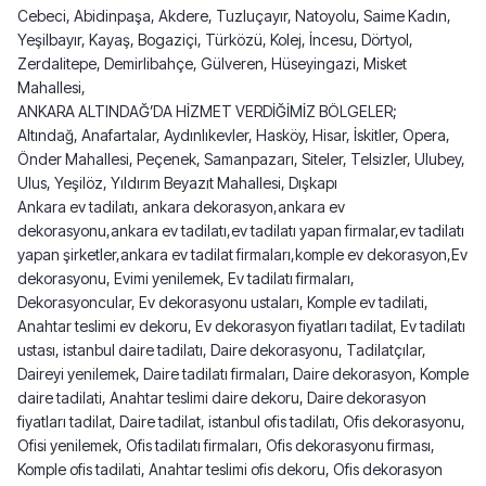
Cebeci, Abidinpaşa, Akdere, Tuzluçayır, Natoyolu, Saime Kadın,
Yeşilbayır, Kayaş, Bogaziçi, Türközü, Kolej, İncesu, Dörtyol,
Zerdalitepe, Demirlibahçe, Gülveren, Hüseyingazi, Misket
Mahallesi,
ANKARA ALTINDAĞ’DA HİZMET VERDİĞİMİZ BÖLGELER;
Altındağ, Anafartalar, Aydınlıkevler, Hasköy, Hisar, İskitler, Opera,
Önder Mahallesi, Peçenek, Samanpazarı, Siteler, Telsizler, Ulubey,
Ulus, Yeşilöz, Yıldırım Beyazıt Mahallesi, Dışkapı
Ankara ev tadilatı, ankara dekorasyon,ankara ev
dekorasyonu,ankara ev tadilatı,ev tadilatı yapan firmalar,ev tadilatı
yapan şirketler,ankara ev tadilat firmaları,komple ev dekorasyon,Ev
dekorasyonu, Evimi yenilemek, Ev tadilatı firmaları,
Dekorasyoncular, Ev dekorasyonu ustaları, Komple ev tadilati,
Anahtar teslimi ev dekoru, Ev dekorasyon fiyatları tadilat, Ev tadilatı
ustası, istanbul daire tadilatı, Daire dekorasyonu, Tadilatçılar,
Daireyi yenilemek, Daire tadilatı firmaları, Daire dekorasyon, Komple
daire tadilati, Anahtar teslimi daire dekoru, Daire dekorasyon
fiyatları tadilat, Daire tadilat, istanbul ofis tadilatı, Ofis dekorasyonu,
Ofisi yenilemek, Ofis tadilatı firmaları, Ofis dekorasyonu firması,
Komple ofis tadilati, Anahtar teslimi ofis dekoru, Ofis dekorasyon