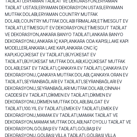
TADİLATI,ERYAMAN TADİLAT VE DEKORASYON,ERYAMAN
TADİLAT USTASI,ERYAMAN DEKORASYON USTASI,ERYAMAN
MUTFAK DOLABI,ERYAMAN COUNTRY MUTFAK
DOLABI,COUNTRY MUTFAK DOLABI FİRMALARI,ETİMESGUT EV
TADİLATI,ETİMESGUT EV DEKORASYON,ETİMESGUT TADİLAT
VE DEKORASYON,ANKARA BANYO TADİLATI,ANKARA BANYO
DEKORASYONU,ANKARA İÇ KAPI,ANKARA ODA KAPISI,LAKE KAPI
MODELLERİ,ANKARA LAKE KAPI,ANKARA CNC İÇ
KAPI,KÜÇÜKESAT EV TADİLATI,BÜYÜKESAT EV
TADİLATI,BÜYÜKESAT MUTFAK DOLABI,KÜÇÜKESAT MUTFAK
DOLABI,ESAT EV TADİLATI,ÇANKAYA EV TADİLATI,ÇANKAYA EV
DEKORASYONU,ÇANKAYA MUTFAK DOLABI,ÇANKAYA ORAN EV
TADİLATI,SEYRANBAĞLARI EV TADİLATI,SEYRANBAĞLARI EV
DEKORASYONU,SEYRANBAĞLARI MUTFAK DOLABI,CİNNAH
CADDESİ EV TADİLATI,DİKMEN EV TADİLATI,DİKMEN EV
DEKORASYONU,DİKMEN MUTFAK DOLABI,BALGAT EV
TADİLATI,100.YIL EV TADİLATI,EMEK EV TADİLATI,EMEK EV
DEKORASYONU,MAMAK EV TADİLATI,MAMAK TADİLAT VE
DEKORASYON,MAMAK MUTFAK DOLABI,NATOYOLU TADİLAT VE
DEKORASYON,GÖLBAŞI EV TADİLATI,GÖLBAŞI EV
DEKORASYONU,GÖLBAŞI VİLLA TADİLATI,GÖLBAŞI VİLLA