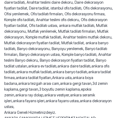
daire tadilati, Anahtar teslimi daire dekoru, Daire dekorasyon
fiyatları tadilat, Daire tadilat, istanbul ofis tadilatı, Ofis dekorasyonu,
Ofisi yenilemek, Ofis tadilatı firmaları, Ofis dekorasyonu firması,
Komple ofis tadilati, Anahtar teslimi ofis dekoru, Ofis dekorasyon
fiyatları tadilat, Ofis tadilatı ustası, ankara mutfak tadilatı, Mutfak
dekorasyonu, Mutfak yenilemek, Mutfak tadilatı firmaları, Mutfak
dekorasyon, Komple mutfak tadilati, Anahtar teslimi mutfak dekoru,
Mutfak dekorasyon fiyatları tadilat, Mutfak tadilat, ankara banyo
tadilatı, Banyo dekorasyonu, Banyoyu yenilemek, Banyo tadilatı
firmaları, Banyo dekorasyon ustası, Komple banyo tadilati, Anahtar
teslimi Banyo dekoru, Banyo dekorasyon fiyatları tadilat, Banyo
tadilat ustaları,ankara ev tadilatı,ankara daire tadilatı,ankara ofis
tadilatı,ankara mutfak tadilatı,ankara banyo tadilatı,ankara tadilat
firması,ankara tadilat fiyatları,Ankara usta,ankara boya
badana,ankara tezgah arası cam,ankara gergi tavan,3d zemin
kaplama,gergi tavan,3 boyutlu zemin kaplama,epoksi
zemin,ankara ray dolap,ankara vestiyer,ankara seramik
işleri,ankara fayans işleri,ankara fayans ustası,ankara dekorasyon
ustası,
Ankara Geneli Hizmetinizdeyiz.