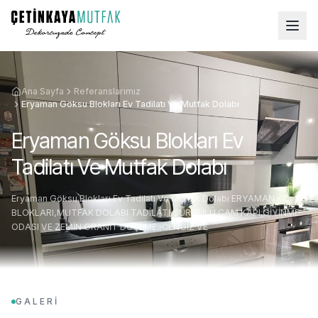
Ana Sayfa
Referanslarımız
Eryaman Göksu Blokları Ev Tadilatı Ve Mutfak Dolabı
Eryaman Göksu Blokları Ev
Tadilatı Ve Mutfak Dolabı
Eryaman Göksu Blokları Ev Tadilatı Ve Mutfak Dolabı ERYAMAN KC
BLOKLARI,MUTFAK DOLABI TADİLATI,SÜRGÜLÜ CAM KAPI,GİYİNME
ODASI VE ZEMİN GRANİT DÖŞEME, CENGİZ VE
GALERİ