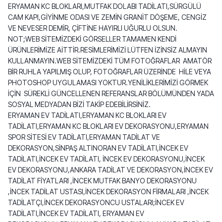
ERYAMAN KC BLOKLARI,MUTFAK DOLABI TADİLATI,SÜRGÜLÜ
CAM KAPI,GİYİNME ODASI VE ZEMİN GRANİT DÖŞEME, CENGİZ
VE NEVESER DEMİR, ÇİFTİNE HAYIRLI UĞURLU OLSUN.
NOT;WEB SİTEMİZDEKİ GÖRSELLER TAMAMEN KENDİ
ÜRÜNLERİMİZE AİTTİR.RESİMLERİMİZİ LÜTFEN İZİNSİZ ALMAYIN
KULLANMAYIN.WEB SİTEMİZDEKİ TÜM FOTOĞRAFLAR AMATÖR
BİR RUHLA YAPILMIŞ OLUP, FOTOĞRAFLAR ÜZERİNDE HİLE VEYA
PHOTOSHOP UYGULAMASI YOKTUR.YENİLİKLERİMİZİ GÖRMEK
İÇİN SÜREKLİ GÜNCELLENEN REFERANSLAR BÖLÜMÜNDEN YADA
SOSYAL MEDYADAN BİZİ TAKİP EDEBİLİRSİNİZ.
ERYAMAN EV TADİLATI,ERYAMAN KC BLOKLARI EV
TADİLATI,ERYAMAN KC BLOKLARI EV DEKORASYONU,ERYAMAN
SPOR SİTESİ EV TADİLATI,ERYAMAN TADİLAT VE
DEKORASYON,SİNPAŞ ALTINORAN EV TADİLATI,İNCEK EV
TADİLATI,İNCEK EV TADİLATI, İNCEK EV DEKORASYONU,İNCEK
EV DEKORASYONU,ANKARA TADİLAT VE DEKORASYON,İNCEK EV
TADİLAT FİYATLARI ,İNCEK MUTFAK BANYO DEKORASYONU
,İNCEK TADİLAT USTASI,İNCEK DEKORASYON FİRMALARI ,İNCEK
TADİLATÇI,İNCEK DEKORASYONCU USTALARI;İNCEK EV
TADİLATI,İNCEK EV TADİLATI, ERYAMAN EV