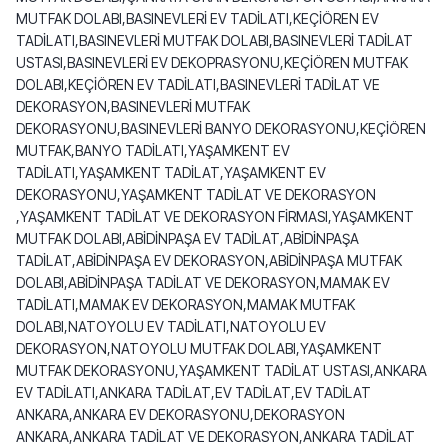
MUTFAK DOLABI,BASINEVLERİ EV TADİLATI,KEÇİÖREN EV
TADİLATI,BASINEVLERİ MUTFAK DOLABI,BASINEVLERİ TADİLAT
USTASI,BASINEVLERİ EV DEKOPRASYONU,KEÇİÖREN MUTFAK
DOLABI,KEÇİÖREN EV TADİLATI,BASINEVLERİ TADİLAT VE
DEKORASYON,BASINEVLERİ MUTFAK
DEKORASYONU,BASINEVLERİ BANYO DEKORASYONU,KEÇİÖREN
MUTFAK,BANYO TADİLATI,YAŞAMKENT EV
TADİLATI,YAŞAMKENT TADİLAT,YAŞAMKENT EV
DEKORASYONU,YAŞAMKENT TADİLAT VE DEKORASYON
,YAŞAMKENT TADİLAT VE DEKORASYON FİRMASI,YAŞAMKENT
MUTFAK DOLABI,ABİDİNPAŞA EV TADİLAT,ABİDİNPAŞA
TADİLAT,ABİDİNPAŞA EV DEKORASYON,ABİDİNPAŞA MUTFAK
DOLABI,ABİDİNPAŞA TADİLAT VE DEKORASYON,MAMAK EV
TADİLATI,MAMAK EV DEKORASYON,MAMAK MUTFAK
DOLABI,NATOYOLU EV TADİLATI,NATOYOLU EV
DEKORASYON,NATOYOLU MUTFAK DOLABI,YAŞAMKENT
MUTFAK DEKORASYONU,YAŞAMKENT TADİLAT USTASI,ANKARA
EV TADİLATI,ANKARA TADİLAT,EV TADİLAT,EV TADİLAT
ANKARA,ANKARA EV DEKORASYONU,DEKORASYON
ANKARA,ANKARA TADİLAT VE DEKORASYON,ANKARA TADİLAT