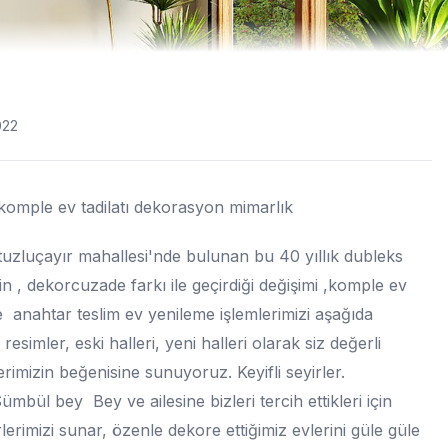
022
omple ev tadilatı dekorasyon mimarlık
zluçayır mahallesi'nde bulunan bu 40 yıllık dubleks
in , dekorcuzade farkı ile geçirdiği değişimi ,komple ev
ve anahtar teslim ev yenileme işlemlerimizi aşağıda
 resimler, eski halleri, yeni halleri olarak siz değerli
erimizin beğenisine sunuyoruz. Keyifli seyirler.
mbül bey Bey ve ailesine bizleri tercih ettikleri için
lerimizi sunar, özenle dekore ettiğimiz evlerini güle güle