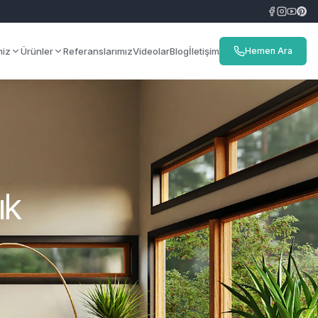
miz
Ürünler
Referanslarımız
Videolar
Blog
İletişim
Hemen Ara
ık