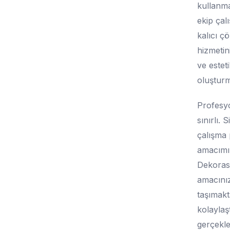
kullanma
ekip çalı
kalıcı ç
hizmetin
ve esteti
oluşturm
Profesyo
sınırlı. 
çalışma 
amacımız
Dekorasy
amacınız
taşımakt
kolaylaşt
gerçekle