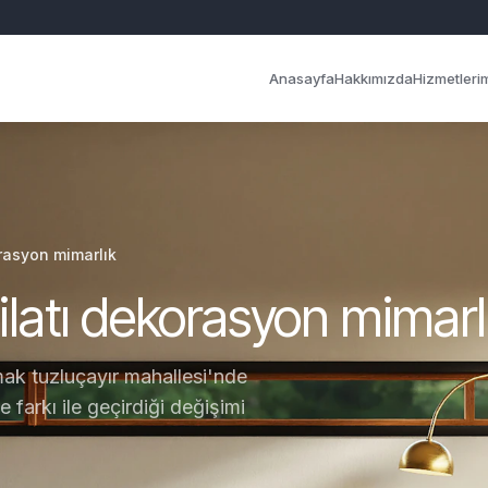
Anasayfa
Hakkımızda
Hizmetleri
rasyon mimarlık
latı dekorasyon mimarl
k tuzluçayır mahallesi'nde
 farkı ile geçirdiği değişimi