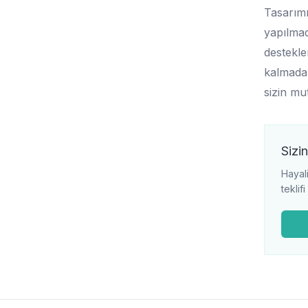
Tasarımı
yapılmad
destekle
kalmadan
sizin mu
Sizin
Hayali
teklif