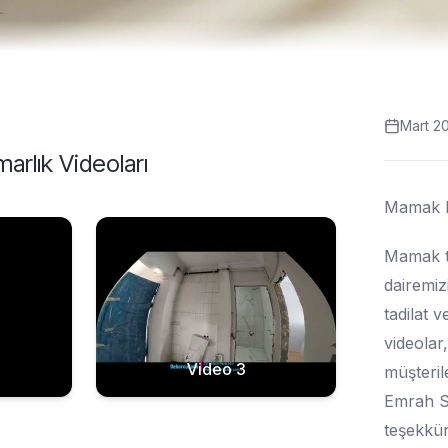
Mart 2
arlık
Videoları
Mamak k
Mamak tu
dairemiz
tadilat 
videolar,
Video 3
müşteril
Emrah Sü
teşekkür