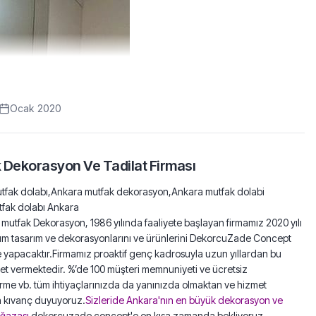
Ocak 2020
 Dekorasyon Ve Tadilat Firması
tfak dolabı,Ankara mutfak dekorasyon,Ankara mutfak dolabi
tfak dolabı Ankara
mutfak Dekorasyon, 1986 yılında faaliyete başlayan firmamız 2020 yılı
e tüm tasarım ve dekorasyonlarını ve ürünlerini DekorcuZade Concept
e yapacaktır.Firmamız proaktif genç kadrosuyla uzun yıllardan bu
t vermektedir. %’de 100 müşteri memnuniyeti ve ücretsiz
rme vb. tüm ihtiyaçlarınızda da yanınızda olmaktan ve hizmet
 kıvanç duyuyoruz.
Sizleride Ankara'nın en büyük dekorasyon ve
ğazası
dekorcuzade concept'e en kısa zamanda bekliyoruz.