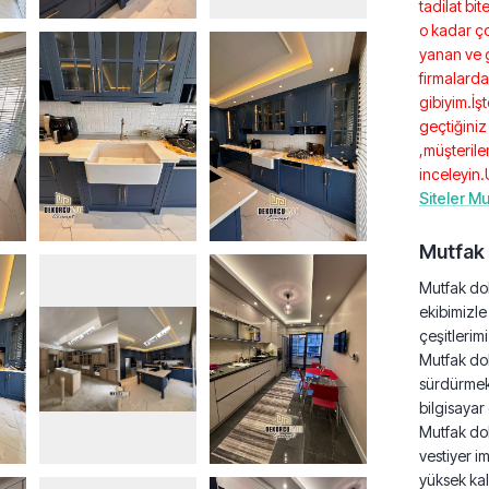
tadilat bi
o kadar ço
yanan ve 
firmalarda
gibiyim.İş
geçtiğiniz
,müşteriler
inceleyin.
Siteler Mu
Mutfak 
Mutfak dol
ekibimizle
çeşitlerim
Mutfak dol
sürdürmek
bilgisayar
Mutfak dol
vestiyer i
yüksek ka