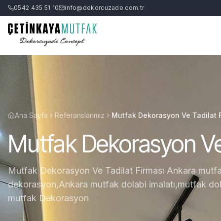
0542 435 51 10
info@dekorcuzade.com.tr
Ana Sayfa
Referanslarımız
Mutfak Dekorasyon Ve Tadilat 
Mutfak Dekorasyon Ve 
Mutfak Dekorasyon Ve Tadilat Firması Ankara mutf
dekorasyon,Ankara mutfak dolabi imalatı,mutfak do
mutfak Dekorasyon