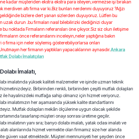
tene kadar müşteriden ekstra ekstra para isteyen,vermezse işi bırakan
k merdiven altı firma var ki.Biz bunları nerdenmi duyuyoruz ?Ağzı
geldiğinde bizlere dert yanan sizlerden duyuyoruz. Lütfen bu
n uzak durun .bu firmaları nasıl bilebilirizki dediğinizi duyar
te bu noktada Firmaların referansları öne çıkıyor.Siz siz olun iletişime
 firmaların önce referanslarını inceleyin,neler yaptığına bakın
i o firma için neler söylemiş gösterebiliyorlarsa onları
Unutmayın her firmanın yaptıkları yapacaklarının aynasıdır.
Ankara
tfak Dolabı İmalatçıları
Dolabı İmalatı,
abı imalatında yüksek kaliteli malzemeler ve işinde uzman teknik
 hizmetinizdeyiz. Birbirinden renkli, birbirinden çeşitli mutfak dolapları
iz ile hayalinizdeki mutfağa sahip olmanız için hizmet veriyoruz.
abı imalatımızın her aşamasında yüksek kalite standartlarını
teyiz. Mutfak dolapları mekân ölçülerine uygun olacak şekilde
 ortamında tasarlanıp müşteri onayı sonrası üretime geçilir.
abı imalatının yanı sıra; banyo dolabı imalatı, yatak odası imalatı ve
malatı alanlarında hizmet vermekte olan firmamız size her alanda
lite güven vaat etmektedir. Müşteri memnuniyeti her şeyden önce