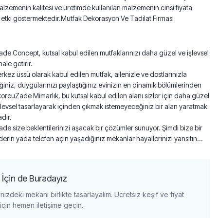
 Malzemenin kalitesi ve üretimde kullanılan malzemenin cinsi fiyata
etki göstermektedir.Mutfak Dekorasyon Ve Tadilat Firması
e Concept, kutsal kabul edilen mutfaklarınızı daha güzel ve işlevsel
ale getirir.
erkez üssü olarak kabul edilen mutfak, ailenizle ve dostlarınızla
iğiniz, duygularınızı paylaştığınız evinizin en dinamik bölümlerinden
ekorcuZade Mimarlık, bu kutsal kabul edilen alanı sizler için daha güzel
levsel tasarlayarak içinden çıkmak istemeyeceğiniz bir alan yaratmak
dır.
e size beklentilerinizi aşacak bir çözümler sunuyor. Şimdi bize bir
erin yada telefon açın yaşadığınız mekanlar hayallerinizi yansıtın…
 İçin de Buradayız
nizdeki mekanı birlikte tasarlayalım. Ücretsiz keşif ve fiyat
i için hemen iletişime geçin.