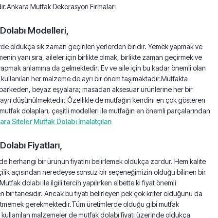
ir.Ankara Mutfak Dekorasyon Firmaları
Dolabı Modelleri,
de oldukça sık zaman geçirilen yerlerden biridir. Yemek yapmak ve
nin yanı sıra, aileler için birlikte olmak, birlikte zaman geçirmek ve
apmak anlamına da gelmektedir. Ev ve aile için bu kadar önemli olan
kullanılan her malzeme de ayrı bir önem taşımaktadır.Mutfakta
 parkeden, beyaz eşyalara; masadan aksesuar ürünlerine her bir
 ayrı düşünülmektedir. Özellikle de mutfağın kendini en çok gösteren
 mutfak dolapları, çeşitli modelleri ile mutfağın en önemli parçalarından
ra Siteler Mutfak Dolabı İmalatçıları
olabı Fiyatları,
 herhangi bir ürünün fiyatını belirlemek oldukça zordur. Hem kalite
ilik açısından neredeyse sonsuz bir seçeneğimizin olduğu bilinen bir
Mutfak dolabı ile ilgili tercih yapılırken elbette ki fiyat önemli
en bir tanesidir. Ancak bu fiyatı belirleyen pek çok kriter olduğunu da
etmemek gerekmektedir.Tüm üretimlerde olduğu gibi mutfak
kullanılan malzemeler de mutfak dolabı fiyatı üzerinde oldukça