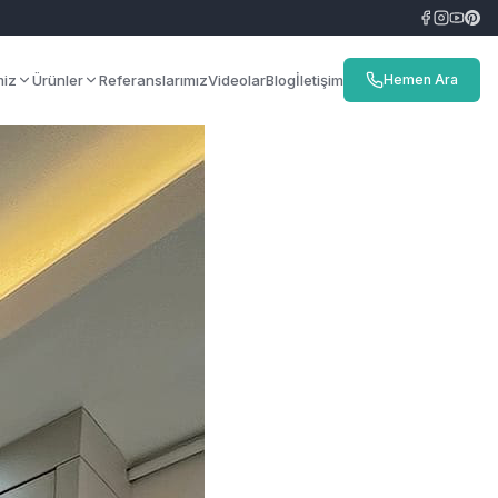
miz
Ürünler
Referanslarımız
Videolar
Blog
İletişim
Hemen Ara