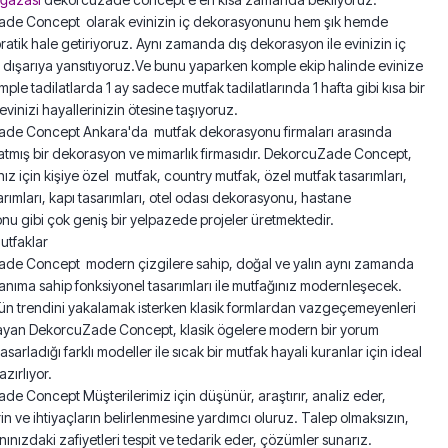
de Concept olarak evinizin iç dekorasyonunu hem şık hemde
pratik hale getiriyoruz. Aynı zamanda dış dekorasyon ile evinizin iç
i dışarıya yansıtıyoruz.Ve bunu yaparken komple ekip halinde evinize
omple tadilatlarda 1 ay sadece mutfak tadilatlarında 1 hafta gibi kısa bir
inizi hayallerinizin ötesine taşıyoruz.
de Concept Ankara'da mutfak dekorasyonu firmaları arasında
ratmış bir dekorasyon ve mimarlık firmasıdır. DekorcuZade Concept,
ız için kişiye özel mutfak, country mutfak, özel mutfak tasarımları,
rımları, kapı tasarımları, otel odası dekorasyonu, hastane
u gibi çok geniş bir yelpazede projeler üretmektedir.
tfaklar
de Concept modern çizgilere sahip, doğal ve yalın aynı zamanda
llanıma sahip fonksiyonel tasarımları ile mutfağınız modernleşecek.
 trendini yakalamak isterken klasik formlardan vazgeçemeyenleri
yan DekorcuZade Concept, klasik ögelere modern bir yorum
asarladığı farklı modeller ile sıcak bir mutfak hayali kuranlar için ideal
azırlıyor.
e Concept Müşterilerimiz için düşünür, araştırır, analiz eder,
in ve ihtiyaçların belirlenmesine yardımcı oluruz. Talep olmaksızın,
ınızdaki zafiyetleri tespit ve tedarik eder, çözümler sunarız.