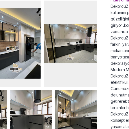
DekorcuZa
kullanımı 
güzelliğin
giriyor ,k
zamanda ev
DekorcuZa
farkını ya
mekanların
banyo tasa
dekorasyon
Modern Mu
DekorcuZa
efektif ku
Günümüzün
de unutma
getirerek t
tercihler h
DekorcuZad
konseptler
yaşam alan