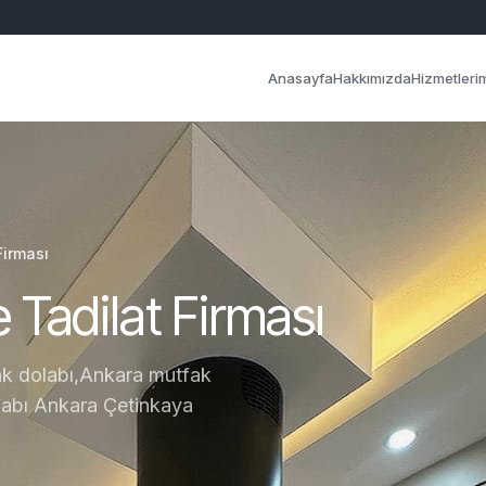
Anasayfa
Hakkımızda
Hizmetleri
Firması
Tadilat Firması
ak dolabı,Ankara mutfak
labı Ankara Çetinkaya