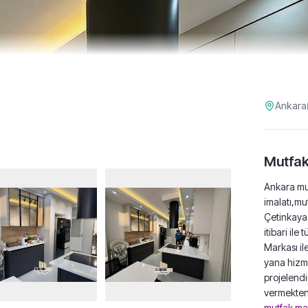
Ankara
Mutfak
Ankara mu
imalatı,mu
Çetinkaya 
itibari il
Markası il
yana hizme
projelendi
vermekten
mutfak ma