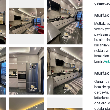
gelmekted
Mutfak 
Mutfak, ev
yemek yeme
paylaşım y
bu alanda 
kullanılan
nokta ayrı
kısmı olan
biridir.
Anka
Mutfak D
Günümüzde
hem de işç
gerçektir. 
kriterlerd
göz ardı 
dolabında 