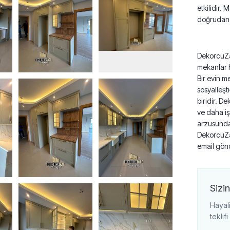
etkilidir.
doğrudan 
DekorcuZad
mekanlar h
Bir evin m
sosyalleşt
biridir. D
ve daha iş
arzusunda
DekorcuZad
email gönd
Sizin
Hayali
teklif