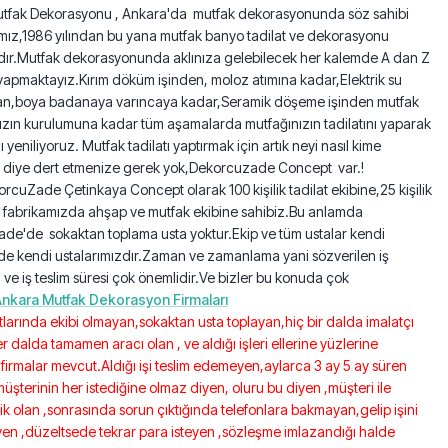
tfak Dekorasyonu , Ankara'da mutfak dekorasyonunda söz sahibi
mız,1986 yılından bu yana mutfak banyo tadilat ve dekorasyonu
ır.Mutfak dekorasyonunda aklınıza gelebilecek her kalemde A dan Z
 yapmaktayız.Kırım döküm işinden, moloz atımına kadar,Elektrik su
dan,boya badanaya varıncaya kadar,Seramik döşeme işinden mutfak
ızın kurulumuna kadar tüm aşamalarda mutfağınızın tadilatını yaparak
 yeniliyoruz. Mutfak tadilatı yaptırmak için artık neyi nasıl kime
m diye dert etmenize gerek yok,Dekorcuzade Concept var.!
orcuZade Çetinkaya Concept olarak 100 kişilik tadilat ekibine,25 kişilik
i fabrikamızda ahşap ve mutfak ekibine sahibiz.Bu anlamda
de'de sokaktan toplama usta yoktur.Ekip ve tüm ustalar kendi
e kendi ustalarımızdır.Zaman ve zamanlama yani sözverilen iş
 ve iş teslim süresi çok önemlidir.Ve bizler bu konuda çok
nkara Mutfak Dekorasyon Firmaları
tlarında ekibi olmayan,sokaktan usta toplayan,hiç bir dalda imalatçı
r dalda tamamen aracı olan , ve aldığı işleri ellerine yüzlerine
 firmalar mevcut.Aldığı işi teslim edemeyen,aylarca 3 ay 5 ay süren
,müşterinin her istediğine olmaz diyen, oluru bu diyen ,müşteri ile
 olan ,sonrasında sorun çıktığında telefonlara bakmayan,gelip işini
en ,düzeltsede tekrar para isteyen ,sözleşme imlazandığı halde