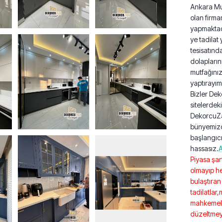
Ankara Mu
olan firma
yapmaktad
ye tadilat
tesisatın
dolapların
mutfağınızı
yaptırayı
Bizler Dek
sitelerdek
DekorcuZa
bünyemizd
başlangıcı
hassasız.
A
Piyasa şar
olmayıp he
bulaştıran
tadilatlar
mahkemelik
düzeltmey