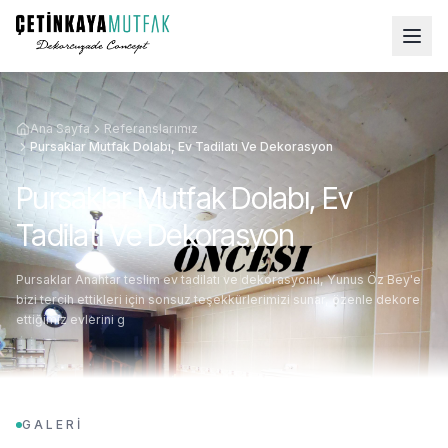
Ana Sayfa
Referanslarımız
Pursaklar Mutfak Dolabı, Ev Tadilatı Ve Dekorasyon
Pursaklar Mutfak Dolabı, Ev
Tadilatı Ve Dekorasyon
Pursaklar Anahtar teslim ev tadilatı ve dekorasyonu, Yunus Öz Bey'e
bizi tercih ettikleri için sonsuz teşekkürlerimizi sunar, özenle dekore
ettiğimiz evlerini g
GALERİ