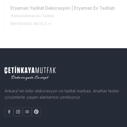
Eryaman Yadilat Dekorasyon | Eryaman Ev Tadilatı
ankara
Ankara Ev Tadilatı
REFERANSI İNCELE
Ankara'nın lider dekorasyon ve tadilat markası. Anahtar teslim
çözümlerle yaşam alanlarınızı yeniliyoruz.